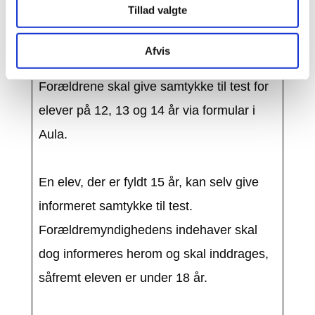
Tillad valgte
negativt testresultat inden fremmøde, der
højst er 72 timer gammel.
Afvis
Forældrene skal give samtykke til test for
elever på 12, 13 og 14 år via formular i
Aula.
En elev, der er fyldt 15 år, kan selv give
informeret samtykke til test.
Forældremyndighedens indehaver skal
dog informeres herom og skal inddrages,
såfremt eleven er under 18 år.