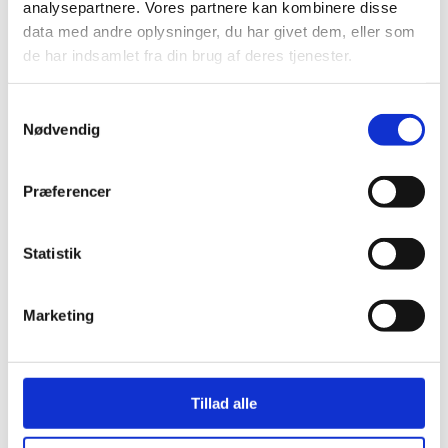
analysepartnere. Vores partnere kan kombinere disse
data med andre oplysninger, du har givet dem, eller som
de har indsamlet fra din brug af deres tjenester.
Test
Der etableres kviktest på alle kommunens
Samtykkevalg
skoler efter sundhedsmyndighedernes
Nødvendig
retningslinjer.
Præferencer
Test foretages i skoletiden, og forældrene
Statistik
bliver informeret om anbefalingerne fra
skolen på kommunikationsplatformen
Marketing
Aula.
For elever i 5. til 8. årgang gælder en
Tillad alle
kraftig opfordring til, at elever har et