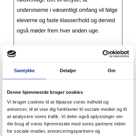
underviserne i væsentligt omfang vil følge
eleverne og faste klasser/hold og derved
også møder frem hver anden uge.
Der kan åbnes for kortere fysiske
udendørs møder i såkaldte
Samtykke
Detaljer
Om
trivselsgrupper. Tilbuddet er for elever, der
mistrives, har dalende motivation eller
Denne hjemmeside bruger cookies
elever, hvis forældre har henvendt sig til
Vi bruger cookies til at tilpasse vores indhold og
skolen med bekymring om barnets trivsel.
annoncer, til at vise dig funktioner til sociale medier og til
Det er skolen eller institutionen, der
at analysere vores trafik. Vi deler også oplysninger om
vurderer, om en elev har behov for at
din brug af vores hjemmeside med vores partnere inden
for sociale medier, annonceringspartnere og
deltage i trivselsgrupper.