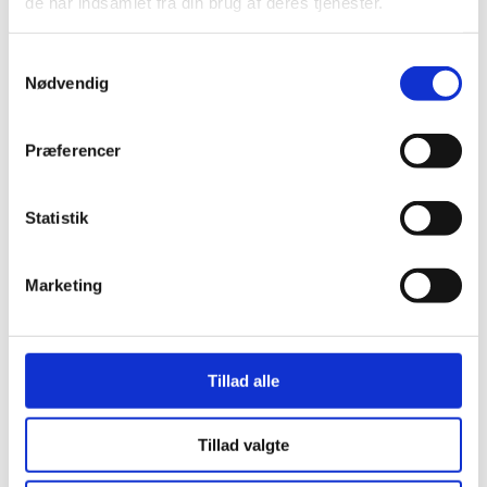
de har indsamlet fra din brug af deres tjenester.
presenning for at sikre opsamling af
sandblæsersand og opvarmning til maling.
Samtykkevalg
Nødvendig
Vejtrafikken vil kunne passere, og
sejlende, der ikke kræver broåbning, kan
Præferencer
passere.
Statistik
Uge 11 til maj 2022:
Det østlige brofag over vand skal muligvis
Marketing
efterfølgende også sandblæses og males.
Denne opgave vil dog ikke have
trafikmæssige konsekvenser, da arbejdet
Tillad alle
vil foregå under broen og vil være
Tillad valgte
passage for sejlende i de andre brofag.