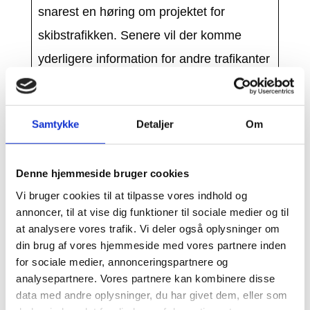
snarest en høring om projektet for
skibstrafikken. Senere vil der komme
yderligere information for andre trafikanter
og borgere i nærområdet.
Samtykke
Detaljer
Om
Tidsplan:
Uge 42 2021:
Denne hjemmeside bruger cookies
Vejtrafikken bliver afspærret i syv dage,
Vi bruger cookies til at tilpasse vores indhold og
da klapperne skal stå åben. Fra søndag
annoncer, til at vise dig funktioner til sociale medier og til
aften til søndag aften.
at analysere vores trafik. Vi deler også oplysninger om
din brug af vores hjemmeside med vores partnere inden
for sociale medier, annonceringspartnere og
Uge 43 2021 til uge 10 2022:
analysepartnere. Vores partnere kan kombinere disse
Klapperne pakkes ind i stillads og
data med andre oplysninger, du har givet dem, eller som