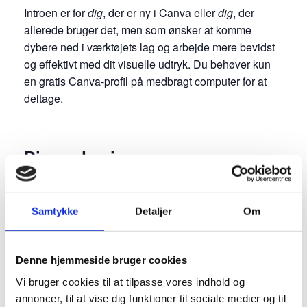
Introen er for
dig
, der er ny i Canva eller
dig
, der
allerede bruger det, men som ønsker at komme
dybere ned i værktøjets lag og arbejde mere bevidst
og effektivt med dit visuelle udtryk. Du behøver kun
en gratis Canva-profil på medbragt computer for at
deltage.
Din underviser
Camilla Uldal er strategisk kommunikationsekspert
og stiftende partner i ULDAL & CO. Hun arbejder i
Samtykke
Detaljer
Om
skæringspunktet mellem strategi, æstetik og
fortælling og har en sjælden evne til at gøre det
Denne hjemmeside bruger cookies
komplekse enkelt, det kedelige smukt og det visuelle
strategisk. Som underviser er hun kendt for at være
Vi bruger cookies til at tilpasse vores indhold og
engageret, praksisnær og medrivende.
annoncer, til at vise dig funktioner til sociale medier og til