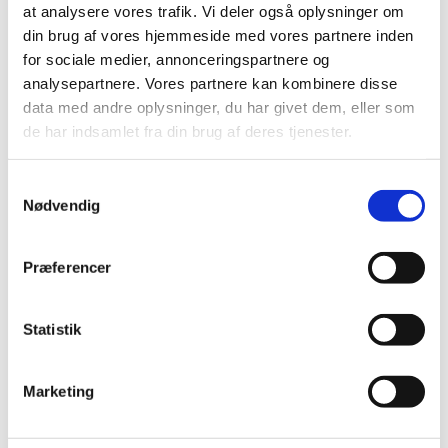
at analysere vores trafik. Vi deler også oplysninger om
din brug af vores hjemmeside med vores partnere inden
for sociale medier, annonceringspartnere og
Praktisk info
analysepartnere. Vores partnere kan kombinere disse
data med andre oplysninger, du har givet dem, eller som
Tidspunkt:
Onsdag d. 6. maj 2026 kl. 14:30 – 17:00
de har indsamlet fra din brug af deres tjenester.
Sted:
Sønderborg Vækstråd, Domicilet, Ellegårdvej
Samtykkevalg
36, 6400 Sønderborg. Fri parkering. Indgang og
Nødvendig
parkering via Damgade.
Præferencer
Pris:
Gratis.
Statistik
Tilmelding:
Tilmelding er nødvendig – senest d. 29.
april 2026 kl. 12:00
Marketing