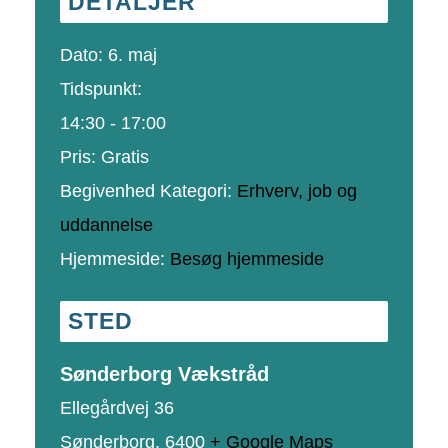
DETALJER
Dato:
6. maj
Tidspunkt:
14:30 - 17:00
Pris:
Gratis
Begivenhed Kategori:
Erhverv, job og
uddannelse
Hjemmeside:
Besøg hjemmeside
STED
Sønderborg Vækstråd
Ellegårdvej 36
Sønderborg
,
6400
+ Google Maps