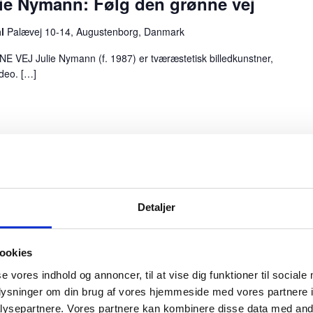
lie Nymann: Følg den grønne vej
U
d
al
Palævej 10-14, Augustenborg, Danmark
s
J Julie Nymann (f. 1987) er tværæstetisk billedkunstner,
t
ideo. […]
i
l
l
i
n
rborg
g
e, Sønderborg, Danmark
Detaljer
s
 17. august, gentager vi succesen med sommersalsa, men
r
u
ookies
m
se vores indhold og annoncer, til at vise dig funktioner til sociale
oplysninger om din brug af vores hjemmeside med vores partnere i
m
ysepartnere. Vores partnere kan kombinere disse data med andr