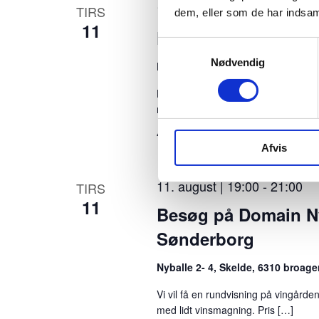
11. august | 10:00
-
12:00
e
TIRS
dem, eller som de har indsaml
11
f
KROLF for borgere
Samtykkevalg
i
Nødvendig
Palmosehuset
Palmose 12, Dybbø
l
KROLF for borgere med demens og d
t
med krolf, samvær […]
r
40 Kr
Afvis
e
r
11. august | 19:00
-
21:00
TIRS
e
11
Besøg på Domain Ny
d
Sønderborg
e
Nyballe 2- 4, Skelde, 6310 broage
r
Vi vil få en rundvisning på vingård
e
med lidt vinsmagning. Pris […]