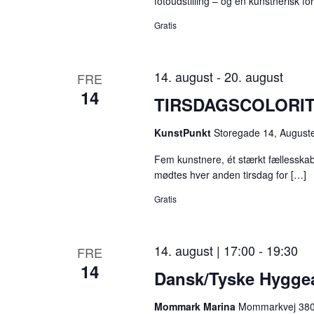
fotoudstilling – og en kunstnerisk fo
Gratis
14. august
-
20. august
FRE
14
TIRSDAGSCOLORIT k
KunstPunkt
Storegade 14, August
Fem kunstnere, ét stærkt fællesskab
mødtes hver anden tirsdag for […]
Gratis
14. august | 17:00
-
19:30
FRE
14
Dansk/Tyske Hyggea
Mommark Marina
Mommarkvej 380