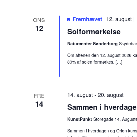
s
u
12. august |
Fremhævet
ONS
l
12
Solformørkelse
t
a
Naturcenter Sønderborg
Skydeban
t
Om aftenen den 12. august 2026 kan
80% af solen formørkes. […]
e
r
.
14. august
-
20. august
FRE
14
Sammen i hverdagen
KunstPunkt
Storegade 14, August
Sammen i hverdagen og Orion kunstu