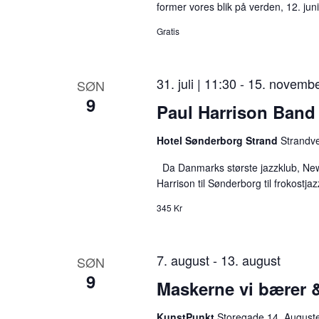
former vores blik på verden, 12. juni
u
Gratis
t
s
31. juli | 11:30
-
15. novembe
SØN
,
9
Paul Harrison Band
o
Hotel Sønderborg Strand
Strandve
p
d
Da Danmarks største jazzklub, New 
Harrison til Sønderborg til frokostja
a
345 Kr
t
e
7. august
-
13. august
SØN
r
9
Maskerne vi bærer &
e
s
KunstPunkt
Storegade 14, August