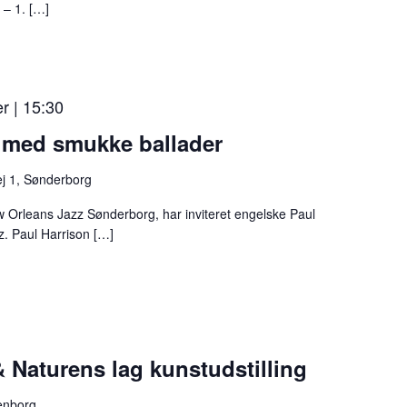
 – 1. […]
æ
n
s
e
r | 15:30
l
 med smukke ballader
a
n
j 1, Sønderborg
d
Orleans Jazz Sønderborg, har inviteret engelske Paul
e
zz. Paul Harrison […]
t
–
i
v
e
 Naturens lag kunstudstilling
r
enborg