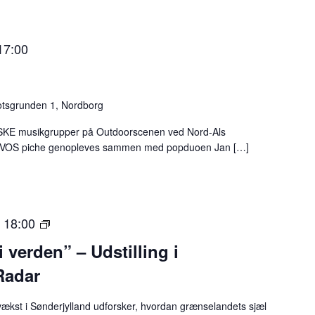
17:00
otsgrunden 1, Nordborg
 musikgrupper på Outdoorscenen ved Nord-Als
re VOS piche genopleves sammen med popduoen Jan […]
“
| 18:00
A
 verden” – Udstilling i
f
Radar
g
r
ækst i Sønderjylland udforsker, hvordan grænselandets sjæl