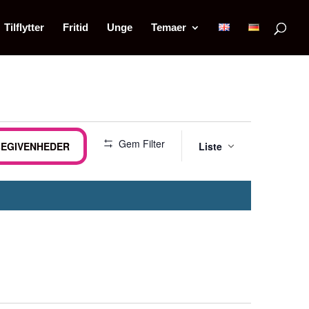
Tilflytter
Fritid
Unge
Temaer
Begiv
Gem Filter
BEGIVENHEDER
Liste
Visnin
Naviga