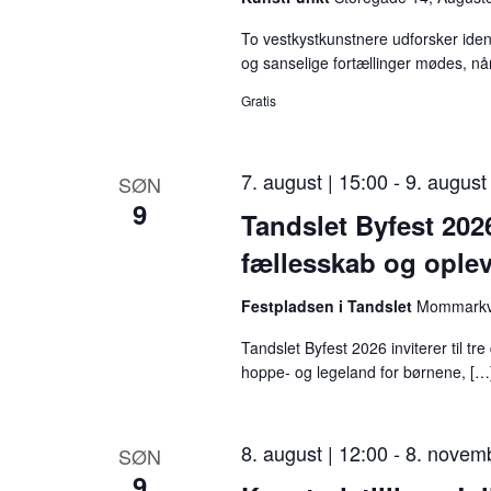
l
To vestkystkunstnere udforsker iden
og sanselige fortællinger mødes, nå
i
s
Gratis
t
e
7. august | 15:00
-
9. august
SØN
9
n
Tandslet Byfest 2026
o
fællesskab og oplev
v
Festpladsen i Tandslet
Mommarkve
e
Tandslet Byfest 2026 inviterer til
r
hoppe- og legeland for børnene, […
b
e
8. august | 12:00
-
8. novemb
SØN
g
9