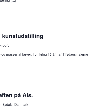
rtælling […]
unstudstilling
enborg
 og masser af farver. I omkring 15 år har Tirsdagsmalerne
ften på Als.
, Sydals, Danmark