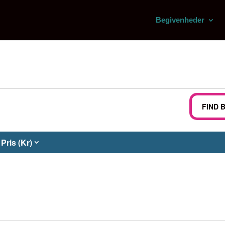
Begivenheder
r
FIND 
Pris (Kr)