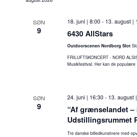
u
æ
18. juni | 8:00
-
13. august | 
SØN
n
9
6430 AllStars
d
r
Outdoorscenen Nordborg Slot
Sl
e
FRILUFTSKONCERT - NORD ALSISKE
r
Musikfestival. Her kan de populæ
f
o
r
24. juni | 16:30
-
13. august 
SØN
9
m
“Af grænselandet – i
i
Udstillingsrummet 
n
Tre danske billedkunstnere med opv
p