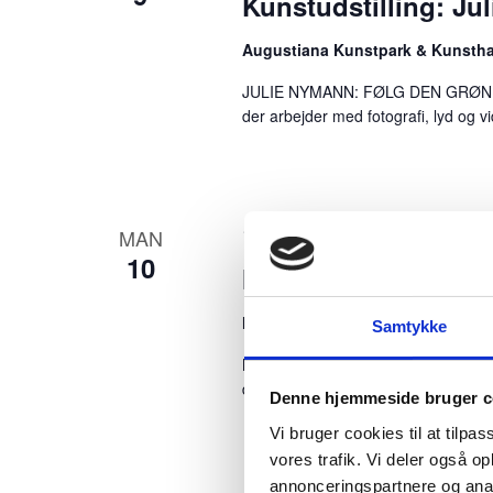
Kunstudstilling: Ju
i
Augustiana Kunstpark & Kunsth
v
JULIE NYMANN: FØLG DEN GRØNNE VE
e
der arbejder med fotografi, lyd og v
n
h
e
10. august | 19:00
-
21:00
MAN
d
10
Havnesalsa i Sønde
e
r
Nørre Havnegade
Nørre Havnegad
Samtykke
m
Mandag den 10. august og igen den
denne gang foregår det på […]
e
Denne hjemmeside bruger c
d
Vi bruger cookies til at tilpas
vores trafik. Vi deler også 
d
annonceringspartnere og anal