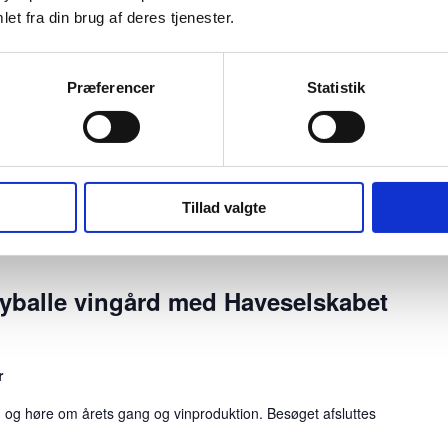
e
D
et fra din brug af deres tjenester.
t
e
 med demens og deres pårørende
R
m
a
Præferencer
Statistik
l, Danmark
e
d
n
eres pårørende Kom og vær med til et par hyggelige timer
a
s
r
Tillad valgte
balle vingård med Haveselskabet
r
en og høre om årets gang og vinproduktion. Besøget afsluttes