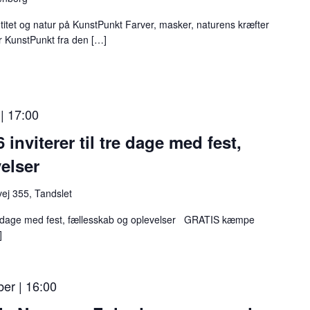
d
e
titet og natur på KunstPunkt Farver, masker, naturens kræfter
n
r KunstPunkt fra den […]
”
–
U
 | 17:00
d
 inviterer til tre dage med fest,
s
t
elser
i
j 355, Tandslet
l
l
 tre dage med fest, fællesskab og oplevelser GRATIS kæmpe
]
i
n
g
er | 16:00
i