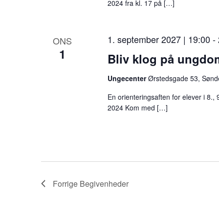
m
2024 fra kl. 17 på […]
e
d
1. september 2027 | 19:00
-
ONS
1
d
Bliv klog på ungd
e
Ungecenter
Ørstedsgade 53, Sønd
f
En orienteringsaften for elever i 8.,
i
2024 Kom med […]
l
t
r
e
Forrige
Begivenheder
r
e
d