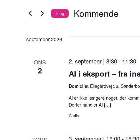
Begivenheder
i
visninger
Kommende
I dag
på
s
Vælg
Navigation
nøgleord.
d
dato.
september 2026
u
æ
2. september | 8:30
-
11:30
ONS
n
2
AI i eksport – fra in
d
r
Domicilet
Ellegårdvej 36, Sønderbo
e
AI er ikke længere noget, der kommer.
r
Derfor handler AI […]
f
Gratis
o
r
3. september | 16:00
-
18:30
TORS