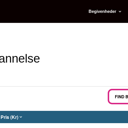
Begivenheder
dannelse
FIND 
Pris (Kr)