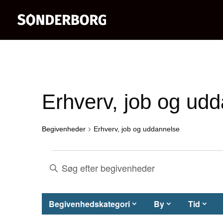
Erhverv, job og ud
Begivenheder
Erhverv, job og uddannelse
Begivenheder
Begivenheder
Skriv
nøgleord.
Søgning
Søg
Filtre
H
Begivenhedskategori
By
Tid
og
efter
v