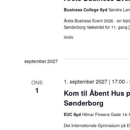
r
Business College Syd
Søndre Lan
b
Årets Business Event 2026 - en fej
e
Sønderborg Vækstråd for 11. gang 
g
Gratis
i
v
september 2027
e
n
1. september 2027 | 17:00
-
h
ONS
1
Kom til Åbent Hus 
e
Sønderborg
d
e
EUC Syd
Hilmar Finsens Gade 14-
r
Det Internationale Gymnasium på E