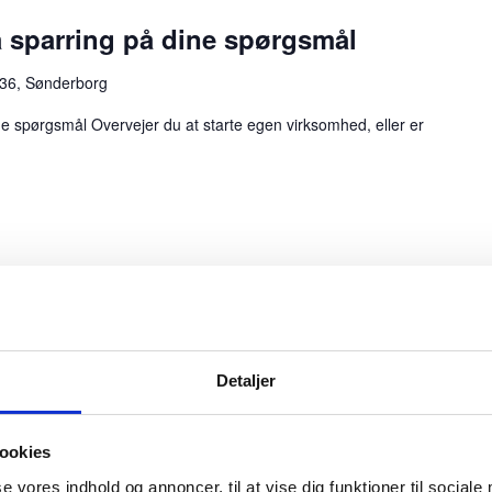
å sparring på dine spørgsmål
 36, Sønderborg
ne spørgsmål Overvejer du at starte egen virksomhed, eller er
u, hvad dine medarbejdere IKKE
Detaljer
 36, Sønderborg
E fortæller dig? Morgenmøde for ledere, afdelingsledere og
ookies
 ofte med den indsigt, du […]
se vores indhold og annoncer, til at vise dig funktioner til sociale