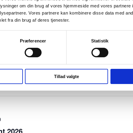
oplysninger om din brug af vores hjemmeside med vores partnere i
ysepartnere. Vores partnere kan kombinere disse data med andr
et fra din brug af deres tjenester.
0
Præferencer
Statistik
5, Sønderborg
ital suverænitet og Europas digitale fremtid. Mød eksperter,
til en dag med oplæg, […]
Tillad valgte
0
nt 2026