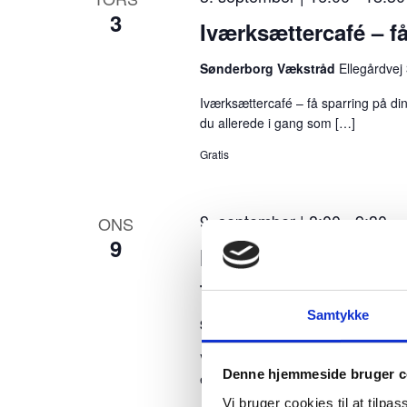
3
m
Iværksættercafé – f
i
Sønderborg Vækstråd
Ellegårdvej
n
Iværksættercafé – få sparring på di
p
du allerede i gang som […]
u
Gratis
t
s
9. september | 8:00
-
9:30
ONS
,
9
Morgenmøde: Ved d
o
fortæller dig?
p
Samtykke
Sønderborg Vækstråd
Ellegårdvej
d
a
Ved du, hvad dine medarbejdere IKK
Denne hjemmeside bruger c
ejerledere Dine medarbejdere sidder
t
Vi bruger cookies til at tilpas