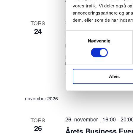
Gratis
e
vores trafik. Vi deler også 
annonceringspartnere og anal
r
dem, eller som de har indsaml
24. september | 10:00
-
16:0
TORS
e
24
Digital Suverænitet
Samtykkevalg
s
Nødvendig
l
Hotel Alsik
Nørre Havnegade 21-2
i
Erhvervskonference med fokus på dig
beslutningstagere og virksomheder 
s
1600 Kr
t
Afvis
e
n
november 2026
o
v
26. november | 16:00
-
20:0
TORS
e
26
Årets Business Eve