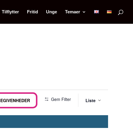
Tilflytter
Fritid
Unge
Temaer
Begiv
Gem Filter
BEGIVENHEDER
Liste
Visnin
Naviga