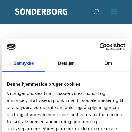
Begivenheder
Fodbold
Begive
Be
08.2026
Søg
Uge
Samtykke
Detaljer
Om
efter
Vis
Vi
Vælg
Søgnin
begivenheder
Filter
MAN
TIRS
ONS
TORS
FRE
LØR
SØN
F
N
3
4
5
6
7
8
9
Na
dato.
og
Denne hjemmeside bruger cookies
o
æ
Vi bruger cookies til at tilpasse vores indhold og
visning
r
s
Forrige
Denne uge
Næste
annoncer, til at vise dig funktioner til sociale medier og til
Uge
MAN
TIRS
ONS
TORS
FRE
LØR
SØN
r
Naviga
t
at analysere vores trafik. Vi deler også oplysninger om
3
4
5
6
7
8
9
din brug af vores hjemmeside med vores partnere inden
af
i
e
mandag,
tirsdag,
onsdag,
torsdag,
fredag,
lørdag,
sønd
for sociale medier, annonceringspartnere og
N
N
N
N
N
N
N
:00
g
u
Begivenheder
analysepartnere. Vores partnere kan kombinere disse