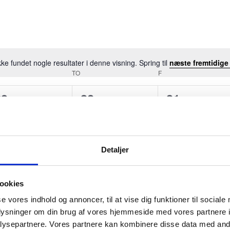
kke fundet nogle resultater i denne visning. Spring til
næste fremtidige
Notice
SDAG
TO
TORSDAG
F
FREDAG
0
0
0
29
30
31
begivenheder,
begivenheder,
begivenhed
Detaljer
0
0
0
5
6
7
ookies
begivenheder,
begivenheder,
begivenhed
se vores indhold og annoncer, til at vise dig funktioner til sociale
oplysninger om din brug af vores hjemmeside med vores partnere i
ysepartnere. Vores partnere kan kombinere disse data med andr