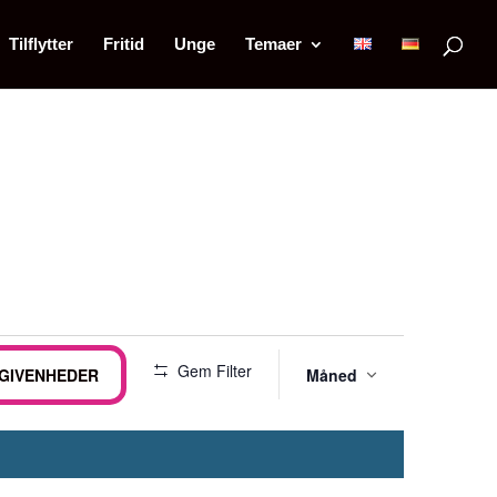
Tilflytter
Fritid
Unge
Temaer
Begive
Gem Filter
EGIVENHEDER
Måned
Visning
Naviga