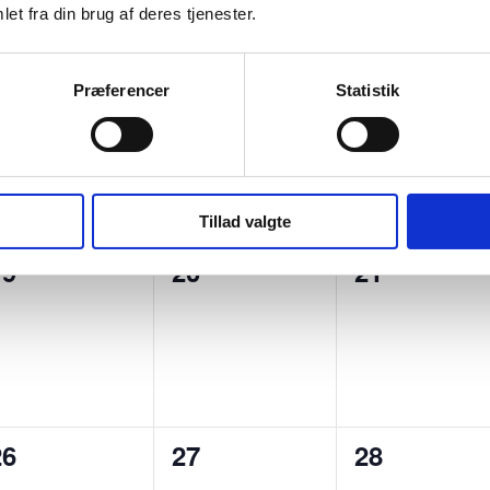
et fra din brug af deres tjenester.
0
0
0
12
13
14
Præferencer
Statistik
begivenheder,
begivenheder,
begivenhed
Tillad valgte
0
0
0
19
20
21
begivenheder,
begivenheder,
begivenhed
0
0
0
26
27
28