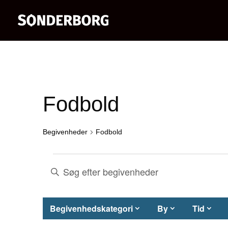
Fodbold
Begivenheder
Fodbold
Begivenheder
Begivenheder
Skriv
nøgleord.
Søgning
Søg
Filtre
H
Begivenhedskategori
By
Tid
og
efter
v