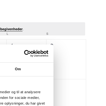
 begivenheder
.
L
LØRDAG
S
SØNDAG
0
0
1
2
er,
begivenheder,
begivenheder,
Om
0
0
8
9
er,
begivenheder,
begivenheder,
 medier og til at analysere
nden for sociale medier,
e oplysninger, du har givet