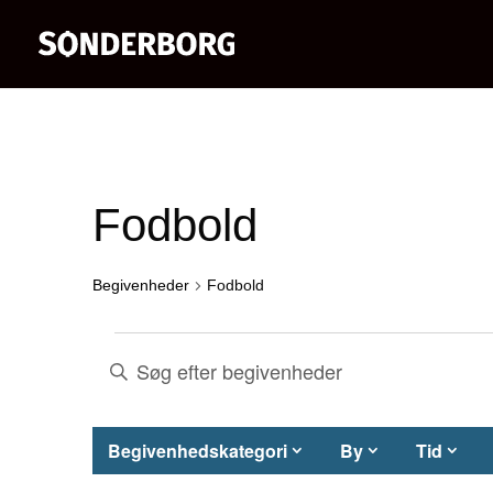
Fodbold
Begivenheder
Fodbold
Begivenheder
Begivenheder
Skriv
nøgleord.
Søgning
Søg
Filtre
H
Begivenhedskategori
By
Tid
og
efter
v