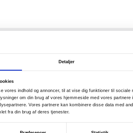
kke fundet nogle resultater i denne visning. Spring til
næste fremtidige
Notice
SDAG
TO
TORSDAG
F
FREDAG
0
0
0
29
30
1
Detaljer
begivenheder,
begivenheder,
begivenhed
ookies
se vores indhold og annoncer, til at vise dig funktioner til sociale
oplysninger om din brug af vores hjemmeside med vores partnere i
0
0
0
6
7
8
ysepartnere. Vores partnere kan kombinere disse data med andr
et fra din brug af deres tjenester.
begivenheder,
begivenheder,
begivenhed
Præferencer
Statistik