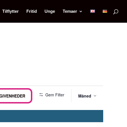
Tilflytter
Fritid
Unge
Temaer
Begive
Gem Filter
EGIVENHEDER
Måned
Visning
Naviga