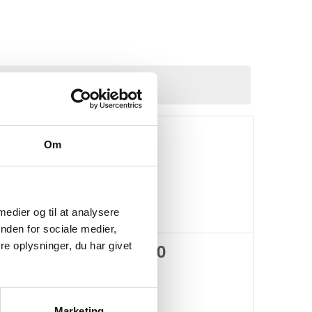
 begivenheder
.
L
LØRDAG
S
SØNDAG
0
0
2
3
Om
er,
begivenheder,
begivenheder,
 medier og til at analysere
nden for sociale medier,
0
0
9
10
e oplysninger, du har givet
er,
begivenheder,
begivenheder,
Marketing