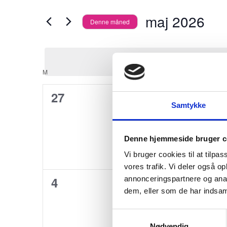
Begivenheder
i
visninger
maj 2026
Denne måned
på
s
Vælg
Navigation
nøgleord.
d
dato.
Der blev i
u
Kalender
M
MANDAG
TI
TIRSDAG
O
ON
æ
0
0
27
28
n
af
Samtykke
begivenheder,
begivenheder,
d
Begivenheder
r
Denne hjemmeside bruger c
e
Vi bruger cookies til at tilpas
vores trafik. Vi deler også 
r
0
0
4
5
annonceringspartnere og anal
f
dem, eller som de har indsaml
begivenheder,
begivenheder,
o
Samtykkevalg
r
Nødvendig