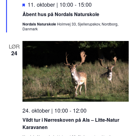
F
11. oktober | 10:00
-
15:00
r
Åbent hus på Nordals Naturskole
e
Nordals Naturskole
Holmvej 33, Sjellerupskov, Nordborg,
m
Danmark
h
æ
LØR
v
24
e
t
24. oktober | 10:00
-
12:00
Vildt tur i Nørreskoven på Als – Litte-Natur
Karavanen