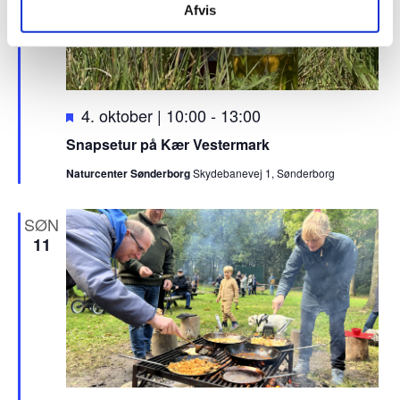
Afvis
F
4. oktober | 10:00
-
13:00
r
Snapsetur på Kær Vestermark
e
Naturcenter Sønderborg
Skydebanevej 1, Sønderborg
m
h
æ
SØN
v
11
e
t