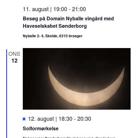
11. august | 19:00
-
21:00
Besøg på Domain Nyballe vingård med
Haveselskabet Sønderborg
Nyballe 2- 4, Skelde, 6310 broager
ONS
12
F
12. august | 18:30
-
20:30
r
Solformørkelse
e