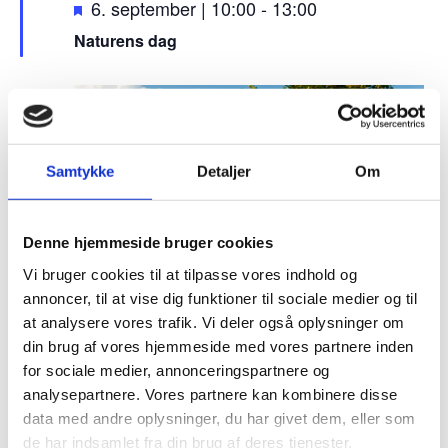
F
6. september | 10:00
-
13:00
r
Naturens dag
e
m
TORS
h
17
æ
v
e
Samtykke
Detaljer
Om
t
Denne hjemmeside bruger cookies
Vi bruger cookies til at tilpasse vores indhold og
annoncer, til at vise dig funktioner til sociale medier og til
17. september | 10:00
-
14:00
at analysere vores trafik. Vi deler også oplysninger om
Vandretur i Naturpark Nordals
din brug af vores hjemmeside med vores partnere inden
for sociale medier, annonceringspartnere og
P-pladsen Kvickly
Kvickly Nordborg, Nordborg, Danmark
analysepartnere. Vores partnere kan kombinere disse
data med andre oplysninger, du har givet dem, eller som
SØN
de har indsamlet fra din brug af deres tjenester.