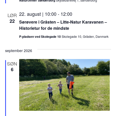
Naturcenter Sønderborg
Skydebanevej 1, Sønderborg
m
h
22. august | 10:00
-
12:00
æ
LØR
v
22
Sørøvere i Gråsten – Litte-Natur Karavanen –
e
Historietur for de mindste
t
P-pladsen ved Skolegade 10
Skolegade 10, Gråsten, Danmark
september 2026
SØN
6