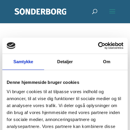
Strandsafari –
på Drejby
Samtykke
Detaljer
Om
Strand –
Denne hjemmeside bruger cookies
Kerneland – Blå
Vi bruger cookies til at tilpasse vores indhold og
annoncer, til at vise dig funktioner til sociale medier og til
Flag aktivitet
at analysere vores trafik. Vi deler også oplysninger om
din brug af vores hjemmeside med vores partnere inden
af
jfrl
|
apr 10, 2026
for sociale medier, annonceringspartnere og
analysepartnere. Vores partnere kan kombinere disse