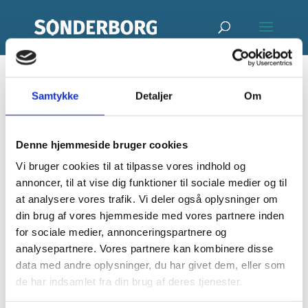
Samtykke
Detaljer
Om
SUP – Blå Flag
aktivitet
Denne hjemmeside bruger cookies
Vi bruger cookies til at tilpasse vores indhold og
af
jfrl
|
apr 9, 2026
annoncer, til at vise dig funktioner til sociale medier og til
at analysere vores trafik. Vi deler også oplysninger om
din brug af vores hjemmeside med vores partnere inden
for sociale medier, annonceringspartnere og
analysepartnere. Vores partnere kan kombinere disse
data med andre oplysninger, du har givet dem, eller som
Begivenheder
de har indsamlet fra din brug af deres tjenester.
Ingen resultater fundet.
N