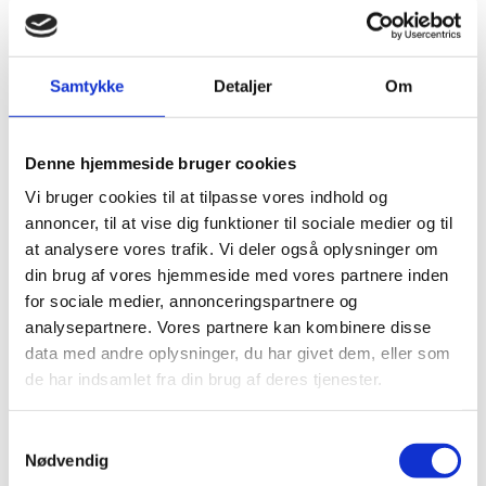
Samtykke
Detaljer
Om
Denne hjemmeside bruger cookies
Vi bruger cookies til at tilpasse vores indhold og
annoncer, til at vise dig funktioner til sociale medier og til
at analysere vores trafik. Vi deler også oplysninger om
din brug af vores hjemmeside med vores partnere inden
for sociale medier, annonceringspartnere og
Denne begivenhed er allerede
analysepartnere. Vores partnere kan kombinere disse
afholdt.
data med andre oplysninger, du har givet dem, eller som
de har indsamlet fra din brug af deres tjenester.
DETALJER
Samtykkevalg
Nødvendig