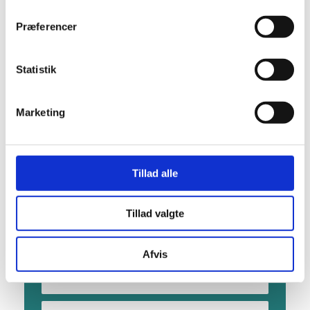
Dato:
31. juli
Præferencer
Tidspunkt:
14:00 - 16:00
Statistik
Begivenhed Kategori:
Natur
Hjemmeside:
Besøg hjemmeside
Marketing
STED
Tillad alle
Mommark Strand
Mommark
Tillad valgte
Sydals
,
6470
+ Google Maps
Afvis
+ GOOGLE CALENDAR