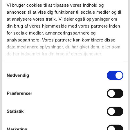
26. september | 14:00
-
16:30
Welcome
Vi bruger cookies til at tilpasse vores indhold og
Day for Newcomers
annoncer, til at vise dig funktioner til sociale medier og til
at analysere vores trafik. Vi deler også oplysninger om
Welcome Day for Newcomers
din brug af vores hjemmeside med vores partnere inden
Hotel Sønderborg Strand
Strandvej 1, Sønderborg
for sociale medier, annonceringspartnere og
Gratis
analysepartnere. Vores partnere kan kombinere disse
data med andre oplysninger, du har givet dem, eller som
de har indsamlet fra din brug af deres tjenester.
oktober 2026
TORS
Samtykkevalg
1
Nødvendig
Præferencer
Statistik
Marketing