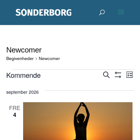
Newcomer
Begivenheder
Newcomer
Begivenheder
Begive
Be
Kommende
Søg
Liste
efter
Vis
Vi
Vælg
Søgnin
begivenheder
Filter
september 2026
Na
dato.
og
FRE
visning
4
Naviga