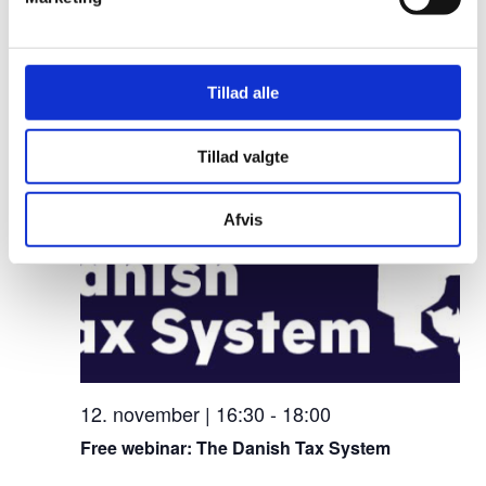
1. oktober | 14:00
-
16:00
Job Fair in Sønderborg
Gratis
Tillad alle
november 2026
Tillad valgte
TORS
12
Afvis
12. november | 16:30
-
18:00
Free webinar: The Danish Tax System