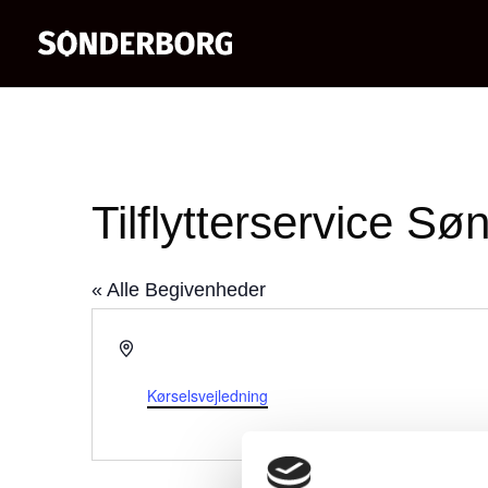
Tilflytterservice Sø
« Alle Begivenheder
Adresse
Rådhustorvet 7, 1. sal
Sønderborg
,
6400
Kørselsvejledning