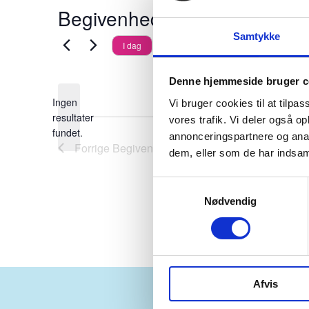
Begivenheder på dette sted
Samtykke
Kommende
I dag
Vælg
Denne hjemmeside bruger c
dato.
Ingen
Vi bruger cookies til at tilpas
resultater
vores trafik. Vi deler også 
Notice
fundet.
annonceringspartnere og anal
Forrige
Begivenheder
dem, eller som de har indsaml
Samtykkevalg
Nødvendig
Afvis