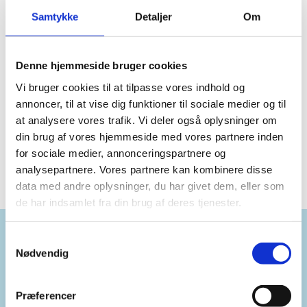
Samtykke
Detaljer
Om
Begivenheder på dette sted
Ingen resultater fundet.
Notice
Denne hjemmeside bruger cookies
Vi bruger cookies til at tilpasse vores indhold og
Kommende
annoncer, til at vise dig funktioner til sociale medier og til
at analysere vores trafik. Vi deler også oplysninger om
Vælg
din brug af vores hjemmeside med vores partnere inden
dato.
Forrige
I dag
Næste
for sociale medier, annonceringspartnere og
Begivenheder
Begiven
analysepartnere. Vores partnere kan kombinere disse
data med andre oplysninger, du har givet dem, eller som
de har indsamlet fra din brug af deres tjenester.
Samtykkevalg
Nødvendig
Kontakt:
kommunikation@sonderborg.dk
Præferencer