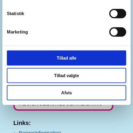
Statistik
sonderborg.dk er din indgang til Sønderborg-
Marketing
områdets events, kultur- og ungetilbud, jobs,
oplevelser samt information for tilflyttere.
Tillad alle
COOKIE- OG
Tillad valgte
DATAHÅNDTERINGSPOLITIK
Afvis
TILGÆNGELIGHEDSERKLÆRING
Links: