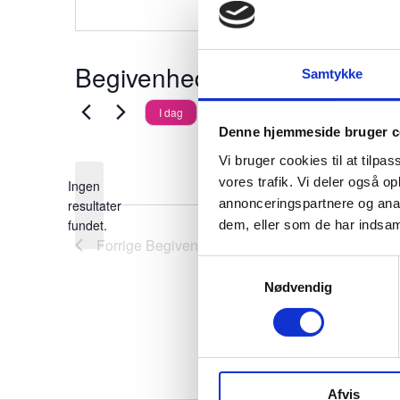
Begivenheder på dette sted
Samtykke
Kommende
I dag
Denne hjemmeside bruger c
Vælg
Vi bruger cookies til at tilpas
dato.
vores trafik. Vi deler også 
Ingen
annonceringspartnere og anal
resultater
Notice
fundet.
dem, eller som de har indsaml
Forrige
Begivenheder
Samtykkevalg
Nødvendig
Afvis