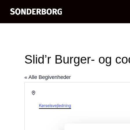
Slid’r Burger- og co
« Alle Begivenheder
Adresse
Store Rådhusgade 4
Sønderborg
,
6400
Kørselsvejledning