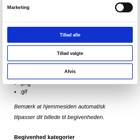
Marketing
Tillad alle
Her skal du vælge et billede til din
begivenhed. Billedet må maksimalt fylde 100
Tillad valgte
mb. Og du kan bruge følgende formater:
Afvis
.jpg
.png
.gif
Bemærk at hjemmesiden automatisk
tilpasser dit billede til begivenheden.
Begivenhed kategorier