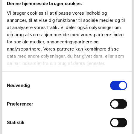
Denne hjemmeside bruger cookies
Vi bruger cookies til at tilpasse vores indhold og
annoncer, til at vise dig funktioner til sociale medier og til
at analysere vores trafik. Vi deler også oplysninger om
Hvis du vil slette en begivenhedsserie så
din brug af vores hjemmeside med vores partnere inden
klik/tryk blot på den lille skraldespand ude
for sociale medier, annonceringspartnere og
til højre og bekræft ”Slet”.
analysepartnere. Vores partnere kan kombinere disse
data med andre oplysninger, du har givet dem, eller som
de har indsamlet fra din brug af deres tjenester.
Samtykkevalg
Nødvendig
Gentag processen for at tilføje yderligere
begivenhedsserier.
Præferencer
Begivenhed billede
Statistik