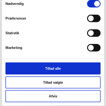
Nødvendig
Dato:
21. maj
Tidspunkt:
Præferencer
19:00 - 20:30
Pris:
199 Kr
Statistik
Begivenhed Kategorier:
Borgermøder,
debatter, foredrag m.m.
,
Teater, revy og
Marketing
film
Hjemmeside:
Besøg hjemmeside
Tillad alle
STED
Tillad valgte
Sønderborg Kaserne
Afvis
Gerlachsgade 5, Auditoriet, 4. Sal
Sønderborg
,
6400
+ Google Maps