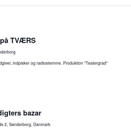
n på TVÆRS
nderborg
dgiver, indpisker og radiostemme. Produktion "Teatergrad"
igters bazar
ds 2, Sønderborg, Danmark