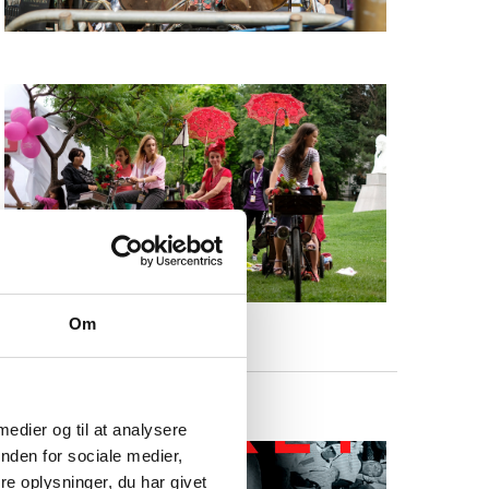
Om
 medier og til at analysere
nden for sociale medier,
e oplysninger, du har givet