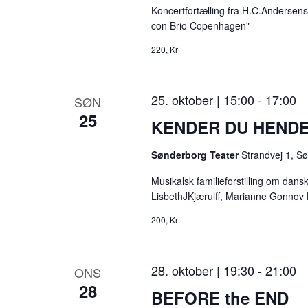
Koncertfortælling fra H.C.Andersen
con Brio Copenhagen"
220, Kr
25. oktober | 15:00
-
17:00
SØN
25
KENDER DU HEND
Sønderborg Teater
Strandvej 1, S
Musikalsk familieforstilling om dan
LisbethJKjærulff, Marianne Gonnov 
200, Kr
28. oktober | 19:30
-
21:00
ONS
28
BEFORE the END