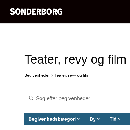
Teater, revy og film
Begivenheder
Teater, revy og film
Begivenheder
Begivenheder
Skriv
nøgleord.
Søgning
Søg
Filtre
H
Begivenhedskategori
By
Tid
og
efter
v