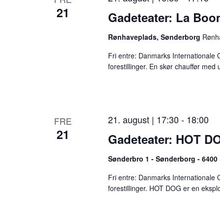
21
m
Gadeteater: La Bo
i
Rønhaveplads, Sønderborg
Rønh
n
Fri entre: Danmarks Internationale 
p
forestillinger. En skør chauffør med
u
t
s
21. august | 17:30
-
18:00
FRE
,
21
Gadeteater: HOT D
o
Sønderbro 1 - Sønderborg - 6400
p
d
Fri entre: Danmarks Internationale 
forestillinger. HOT DOG er en ekspl
a
t