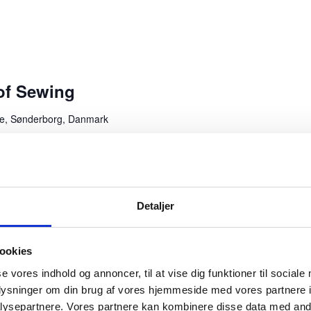
of Sewing
e, Sønderborg, Danmark
Gadeteaterfestival er tilbage i Sønderborg med seks
il nyt liv, fest og […]
Detaljer
ookies
se vores indhold og annoncer, til at vise dig funktioner til sociale
0
oplysninger om din brug af vores hjemmeside med vores partnere i
ysepartnere. Vores partnere kan kombinere disse data med andr