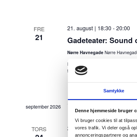
r
b
e
21. august | 18:30
-
20:00
FRE
g
21
Gadeteater: Sound 
i
Nørre Havnegade
Nørre Havnegad
v
Fri entre: Danmarks Internationale 
e
forestillinger. Trænger din garderobe t
n
h
Samtykke
e
september 2026
d
Denne hjemmeside bruger c
e
Vi bruger cookies til at tilpas
24. september | 13:00
-
14:0
r
TORS
vores trafik. Vi deler også 
annonceringspartnere og anal