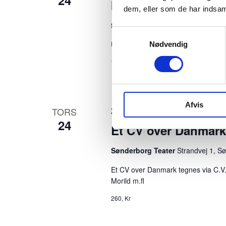
24
m
Ind i mørket
dem, eller som de har indsaml
e
Sønderborg Teater
Strandvej 1, S
Samtykkevalg
d
Ungdomsforestilling om højreekstrem
Nødvendig
d
150, Kr
e
f
i
Afvis
24. september | 19:30
-
21:3
TORS
l
24
Et CV over Danmark
t
Sønderborg Teater
Strandvej 1, S
r
Et CV over Danmark tegnes via C.V.
e
Morild m.fl
r
260, Kr
e
d