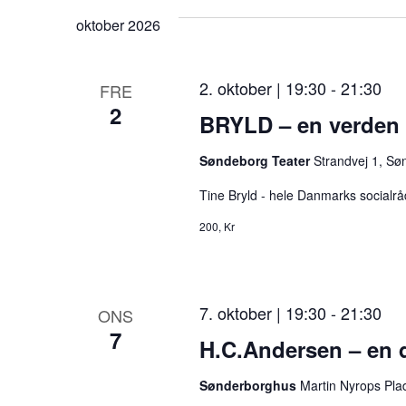
oktober 2026
e
r
2. oktober | 19:30
-
21:30
FRE
e
2
BRYLD – en verde
s
u
Søndeborg Teater
Strandvej 1, Sø
l
Tine Bryld - hele Danmarks socialrå
t
200, Kr
a
t
e
7. oktober | 19:30
-
21:30
ONS
7
r
H.C.Andersen – en d
.
Sønderborghus
Martin Nyrops Pla