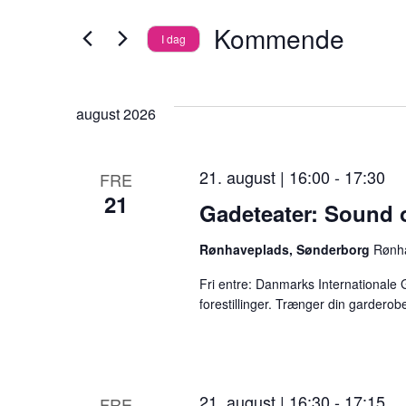
Begivenheder
i
visninger
Kommende
I dag
på
s
Vælg
Navigation
nøgleord.
d
dato.
august 2026
u
æ
21. august | 16:00
-
17:30
FRE
n
21
Gadeteater: Sound 
d
r
Rønhaveplads, Sønderborg
Rønh
e
Fri entre: Danmarks Internationale 
r
forestillinger. Trænger din garderobe t
f
o
r
21. august | 16:30
-
17:15
FRE