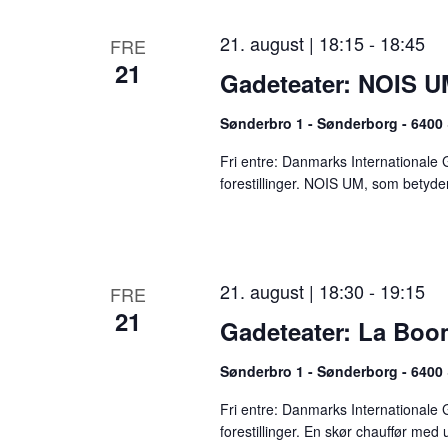
e
21. august | 18:15
-
18:45
FRE
r
21
Gadeteater: NOIS 
e
s
Sønderbro 1 - Sønderborg - 6400
l
Fri entre: Danmarks Internationale 
forestillinger. NOIS UM, som betyder
i
s
t
e
21. august | 18:30
-
19:15
FRE
21
n
Gadeteater: La Bo
o
Sønderbro 1 - Sønderborg - 6400
v
Fri entre: Danmarks Internationale 
e
forestillinger. En skør chauffør med