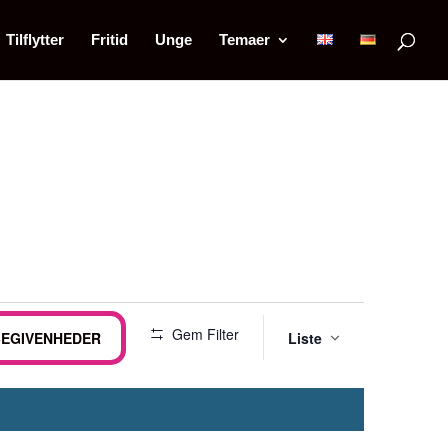
Tilflytter
Fritid
Unge
Temaer
Begiv
Gem Filter
BEGIVENHEDER
Liste
Visnin
Naviga