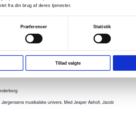
et fra din brug af deres tjenester.
ønderborg
isme og radikalisering (alle er velkomne)
Præferencer
Statistik
Tillad valgte
0
ønderborg
 Jørgensens musikalske univers. Med Jesper Asholt, Jacob