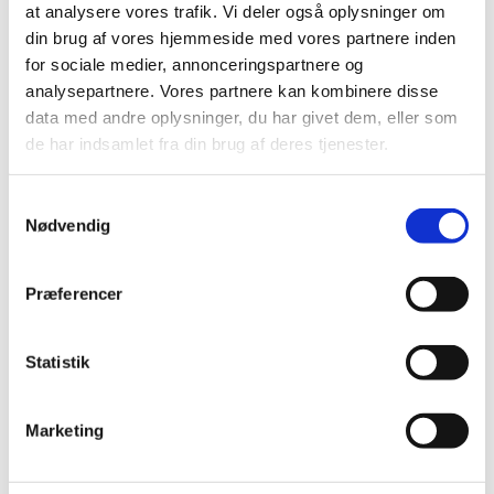
at analysere vores trafik. Vi deler også oplysninger om
din brug af vores hjemmeside med vores partnere inden
for sociale medier, annonceringspartnere og
analysepartnere. Vores partnere kan kombinere disse
data med andre oplysninger, du har givet dem, eller som
de har indsamlet fra din brug af deres tjenester.
Samtykkevalg
Nødvendig
Virtual Begivenhed
Denne begivenhed
er allerede afholdt.
Præferencer
Statistik
DETALJER
Marketing
Dato:
12. juni
Tidspunkt: