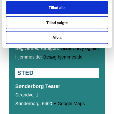
20:00 - 22:15
Tillad alle
Serie:
Sønderborg Sommer Revy Show
Tillad valgte
2026
Afvis
Pris:
269 Kr – 579 Kr
Begivenhed Kategori:
Teater, revy og film
Hjemmeside:
Besøg hjemmeside
STED
Sønderborg Teater
Strandvej 1
Sønderborg
,
6400
+ Google Maps