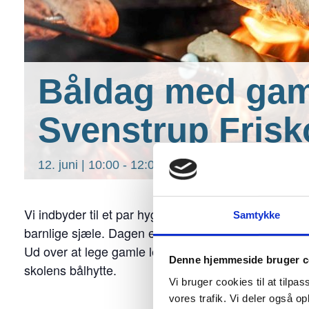
Båldag med gam
Svenstrup Frisk
12. juni | 10:00
-
12:00
Vi indbyder til et par hyggelige timer, hvor skolens 
Samtykke
barnlige sjæle. Dagen er en af skolens idrætsfagda
Ud over at lege gamle lege med masser af motion, s
Denne hjemmeside bruger c
skolens bålhytte.
Vi bruger cookies til at tilpas
vores trafik. Vi deler også 