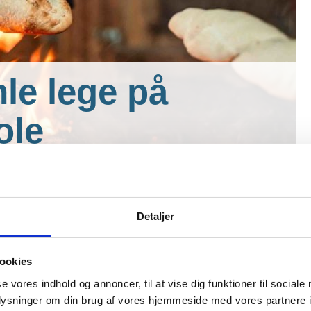
le lege på
ole
elever har planlagt nogle gamle lege for børn og
Detaljer
ge, hvor alle elever arbejder sammen om et emne.
kal vi synge sammen og riste skumfiduser over bål i
ookies
se vores indhold og annoncer, til at vise dig funktioner til sociale
oplysninger om din brug af vores hjemmeside med vores partnere i