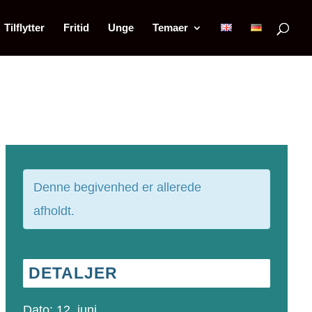
Tilflytter
Fritid
Unge
Temaer
Denne begivenhed er allerede
afholdt.
DETALJER
Dato:
12. juni