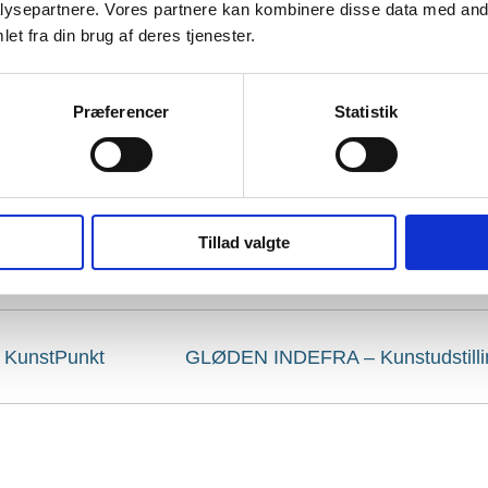
ysepartnere. Vores partnere kan kombinere disse data med andr
et fra din brug af deres tjenester.
Præferencer
Statistik
Tillad valgte
i KunstPunkt
GLØDEN INDEFRA – Kunstudstillin