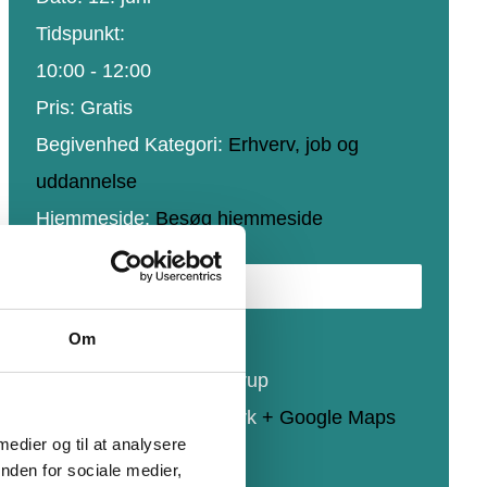
Tidspunkt:
10:00 - 12:00
Pris:
Gratis
Begivenhed Kategori:
Erhverv, job og
uddannelse
Hjemmeside:
Besøg hjemmeside
STED
Om
Svenstrup Friskole
Nordborgvej 62, Svenstrup
Nordborg
,
6430
Danmark
+ Google Maps
 medier og til at analysere
Telefon
61287681
nden for sociale medier,