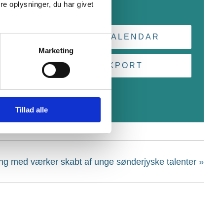
Se Sted hjemmeside
e oplysninger, du har givet
+ GOOGLE CALENDAR
Marketing
+ ICAL EXPORT
Tillad alle
g med værker skabt af unge sønderjyske talenter
»