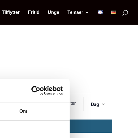
Tilflytter
Fritid
Unge
Temaer
Begiv
Gem Filter
 BEGIVENHEDER
Dag
Visnin
Om
Naviga