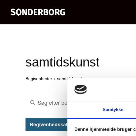
samtidskunst
Begivenheder
samtidskunst
Begivenheder
Begivenheder
Skriv
Samtykke
nøgleord.
Søgning
for
Søg
Filtre
H
Begivenhedskategori
By
Tid
og
19.
Denne hjemmeside bruger c
efter
v