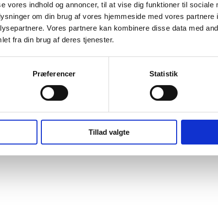
se vores indhold og annoncer, til at vise dig funktioner til sociale
oplysninger om din brug af vores hjemmeside med vores partnere i
ysepartnere. Vores partnere kan kombinere disse data med andr
et fra din brug af deres tjenester.
begivenheder planlagt til 19. maj 2026. Spring til
næste fremtidige be
Notice
Præferencer
Statistik
Tillad valgte