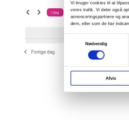
Vi bruger cookies til at tilpas
Begivenheder
i
visninger
maj
19. maj 2026
vores trafik. Vi deler også 
I dag
på
annonceringspartnere og anal
s
Vælg
dem, eller som de har indsaml
Navigation
nøgleord.
2026
d
dato.
Ingen 
u
Samtykkevalg
Nødvendig
æ
Forrige dag
n
d
r
Afvis
e
r
f
o
r