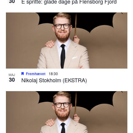
30
E spritte: glade dage på Flensborg Fjord
Fremhævet
18:30
MAJ
30
Nikolaj Stokholm (EKSTRA)