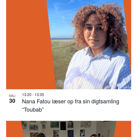
13:20
-
13:35
MAJ
30
Nana Fatou læser op fra sin digtsamling
“Toubab”