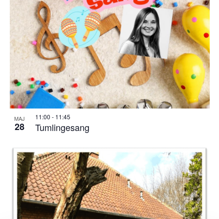
11:00
-
11:45
MAJ
28
Tumlingesang