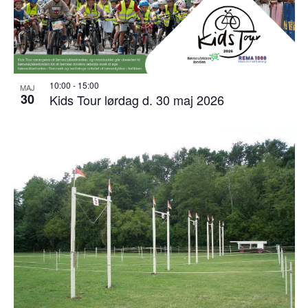
10:00
-
15:00
MAJ
30
Kids Tour lørdag d. 30 maj 2026