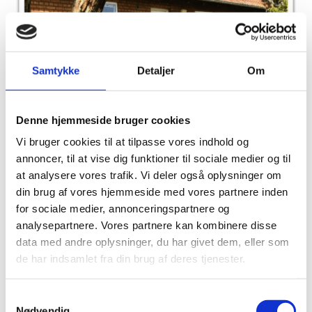
Samtykke
Detaljer
Om
Denne hjemmeside bruger cookies
Vi bruger cookies til at tilpasse vores indhold og
annoncer, til at vise dig funktioner til sociale medier og til
at analysere vores trafik. Vi deler også oplysninger om
din brug af vores hjemmeside med vores partnere inden
for sociale medier, annonceringspartnere og
analysepartnere. Vores partnere kan kombinere disse
MAJ
Gratis
data med andre oplysninger, du har givet dem, eller som
28
11:00
-
13:00
de har indsamlet fra din brug af deres tjenester.
Åbent hus for seniorer i Palmose 12 i Dybbøl
Samtykkevalg
Nødvendig