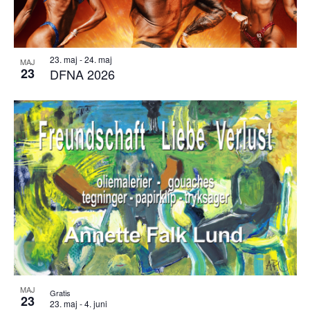
23. maj
-
24. maj
MAJ
23
DFNA 2026
MAJ
Gratis
23
23. maj
-
4. juni