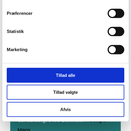
DETALJER
Præferencer
Dato:
24. januar 2027
Tidspunkt:
Statistik
15:00
Begivenhed Kategorier:
Biblioteket
,
Marketing
Koncert, musik og fællessang
Hjemmeside:
Besøg hjemmeside
Tillad alle
STED
Tillad valgte
Koncertsalen Alsion
Afvis
Alsion 2
Sønderborg
,
6400
Danmark
+ Google
Maps