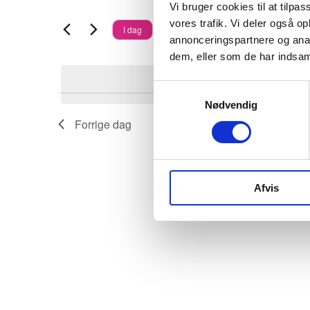
Vi bruger cookies til at tilpas
Begivenheder
i
visninger
maj
22. maj 2026
vores trafik. Vi deler også 
I dag
på
annonceringspartnere og anal
s
Vælg
dem, eller som de har indsaml
Navigation
nøgleord.
2026
d
dato.
Ingen 
u
Samtykkevalg
Nødvendig
æ
Forrige dag
n
d
r
Afvis
e
r
f
o
r