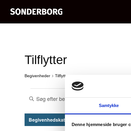
Tilflytter
Begivenheder
Tilflytter
Begivenheder
Begivenheder
Skriv
Samtykke
nøgleord.
Søgning
for
Søg
Filtre
H
Begivenhedskategori
By
Tid
og
22.
Denne hjemmeside bruger c
efter
v