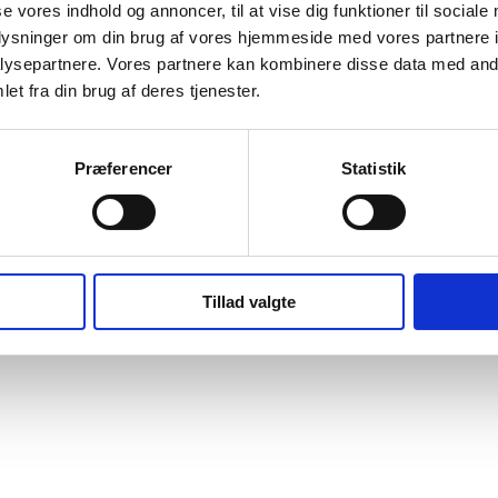
se vores indhold og annoncer, til at vise dig funktioner til sociale
oplysninger om din brug af vores hjemmeside med vores partnere i
ysepartnere. Vores partnere kan kombinere disse data med andr
et fra din brug af deres tjenester.
begivenheder planlagt til 22. maj 2026. Spring til
næste fremtidige be
Notice
Præferencer
Statistik
Tillad valgte