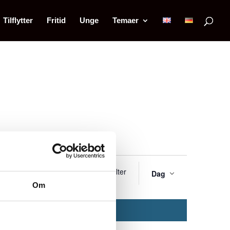
Tilflytter
Fritid
Unge
Temaer
Begiv
Gem Filter
 BEGIVENHEDER
Dag
Visnin
Om
Naviga