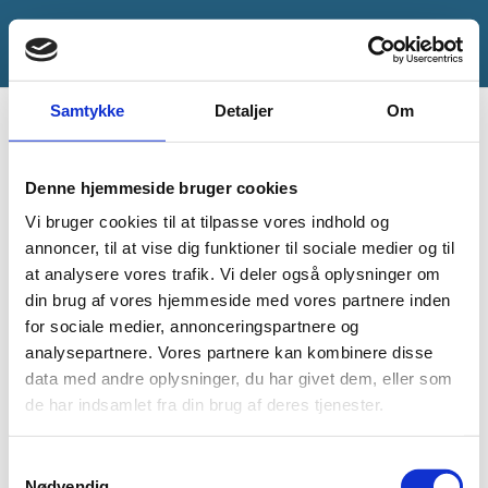
Samtykke
Detaljer
Om
Koncert, musik og fællessang
Denne hjemmeside bruger cookies
Begivenheder
Koncert, musik og fællessang
Vi bruger cookies til at tilpasse vores indhold og
annoncer, til at vise dig funktioner til sociale medier og til
Begivenheder
at analysere vores trafik. Vi deler også oplysninger om
Ingen begivenheder planlagt til 21. juni 2026. Spring til
næste
Notice
fremtidige begivenheder
.
for
din brug af vores hjemmeside med vores partnere inden
for sociale medier, annonceringspartnere og
21.
Begive
Be
21.06.2026
Søg
analysepartnere. Vores partnere kan kombinere disse
Dag
efter
Vis
data med andre oplysninger, du har givet dem, eller som
Vi
Vælg
juni
Søgnin
begivenheder
Filter
de har indsamlet fra din brug af deres tjenester.
Na
dato.
Forrige dag
Næste dag
2026
og
Samtykkevalg
Nødvendig