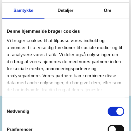
Samtykke
Detaljer
Om
Begivenheder på dette sted
Denne hjemmeside bruger cookies
Ingen resultater fundet.
Notice
Vi bruger cookies til at tilpasse vores indhold og
Kommende
annoncer, til at vise dig funktioner til sociale medier og til
at analysere vores trafik. Vi deler også oplysninger om
Vælg
din brug af vores hjemmeside med vores partnere inden
dato.
Forrige
I dag
Næste
for sociale medier, annonceringspartnere og
Begivenheder
Begiven
analysepartnere. Vores partnere kan kombinere disse
data med andre oplysninger, du har givet dem, eller som
de har indsamlet fra din brug af deres tjenester.
Samtykkevalg
Nødvendig
Kontakt:
Præferencer
kommunikation@sonderborg.dk