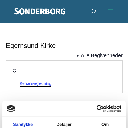
Egernsund Kirke
« Alle Begivenheder
Adresse
Sundgade 68
Egernsund
,
6320
Danmark
Kørselsvejledning
Begivenheder på dette sted
Ingen resultater fundet.
Notice
Samtykke
Detaljer
Om