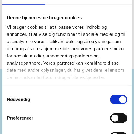
Kommende
Vælg
Denne hjemmeside bruger cookies
dato.
Forrige
I dag
Næste
Vi bruger cookies til at tilpasse vores indhold og
Begivenheder
Begiven
annoncer, til at vise dig funktioner til sociale medier og til
at analysere vores trafik. Vi deler også oplysninger om
din brug af vores hjemmeside med vores partnere inden
for sociale medier, annonceringspartnere og
analysepartnere. Vores partnere kan kombinere disse
data med andre oplysninger, du har givet dem, eller som
de har indsamlet fra din brug af deres tjenester.
Kontakt:
Samtykkevalg
Nødvendig
kommunikation@sonderborg.dk
Præferencer