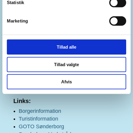
Statistik
sonderborg.dk er din indgang til Sønderborg-
områdets events, kultur- og ungetilbud, jobs,
Marketing
oplevelser samt information for tilflyttere.
Tillad alle
COOKIE- OG
DATAHÅNDTERINGSPOLITIK
Tillad valgte
Afvis
TILGÆNGELIGHEDSERKLÆRING
Links:
Borgerinformation
Turistinformation
GOTO Sønderborg