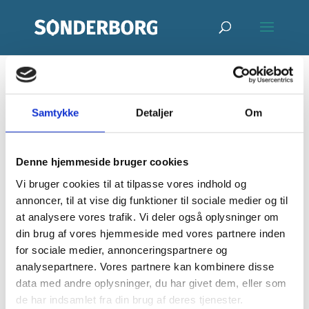
Rikke Thomsen
Samtykke
Detaljer
Om
//
Denne hjemmeside bruger cookies
Sønderborghus
Vi bruger cookies til at tilpasse vores indhold og
annoncer, til at vise dig funktioner til sociale medier og til
af
Susanne Skjønnemann
|
maj 12, 2026
at analysere vores trafik. Vi deler også oplysninger om
din brug af vores hjemmeside med vores partnere inden
for sociale medier, annonceringspartnere og
analysepartnere. Vores partnere kan kombinere disse
Begivenheder
Begi
Kommende
Begivenheder
data med andre oplysninger, du har givet dem, eller som
S
S
Søgning
ø
de har indsamlet fra din brug af deres tjenester.
a
og
V
g