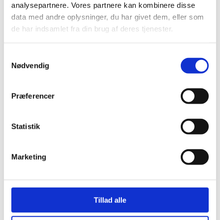
analysepartnere. Vores partnere kan kombinere disse
data med andre oplysninger, du har givet dem, eller som
de har indsamlet fra din brug af deres tjenester.
Denne begivenhed er allerede
Samtykkevalg
afholdt.
Nødvendig
Præferencer
DETALJER
Dato:
18. juni
Statistik
Tidspunkt:
Marketing
17:00 - 19:00
Pris:
Gratis
Begivenhed Kategori:
Borgermøder,
Tillad alle
debatter, foredrag m.m.