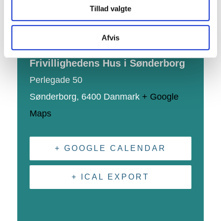
Hjemmeside:
Besøg hjemmeside
Tillad valgte
STED
Afvis
Frivillighedens Hus i Sønderborg
Perlegade 50
Sønderborg
,
6400
Danmark
+ Google
Maps
+ GOOGLE CALENDAR
+ ICAL EXPORT