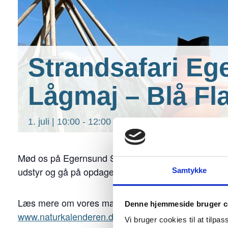
Strandsafari Eg
Lågmaj – Blå Fla
1. juli | 10:00
-
12:00
Mød os på Egernsund Strand, Lågmaj – en af de 9 B
udstyr og gå på opdagelse langs strandene og und
Samtykke
Læs mere om vores mange andre spændende naturtu
Denne hjemmeside bruger c
www.naturkalenderen.dk
og udforsk vores mange Blå
Vi bruger cookies til at tilpas