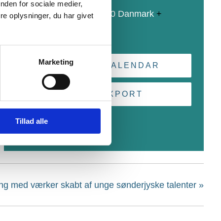
nden for sociale medier,
Egernsund
,
Lågmaj
6320
Danmark
+
e oplysninger, du har givet
Google Maps
Marketing
+ GOOGLE CALENDAR
+ ICAL EXPORT
Tillad alle
g med værker skabt af unge sønderjyske talenter
»