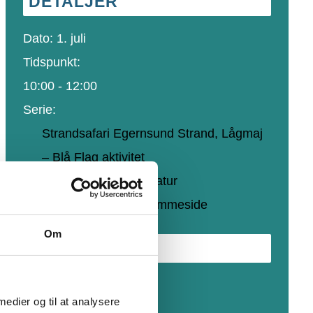
DETALJER
Dato:
1. juli
Tidspunkt:
10:00 - 12:00
Serie:
Strandsafari Egernsund Strand, Lågmaj
– Blå Flag aktivitet
Begivenhed Kategori:
Natur
Hjemmeside:
Besøg hjemmeside
Om
STED
Egernsund Strand
 medier og til at analysere
Fjordvej 31