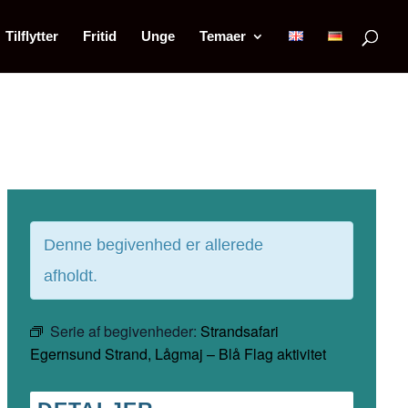
Tilflytter
Fritid
Unge
Temaer
Denne begivenhed er allerede
afholdt.
Serie af begivenheder:
Strandsafari
Egernsund Strand, Lågmaj – Blå Flag aktivitet