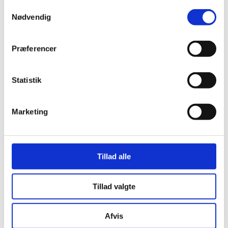
Serie af begivenheder:
stammtisch
Samtykkevalg
Nødvendig
DETALJER
Præferencer
Dato:
7. juli
Statistik
Tidspunkt:
19:00 - 22:00
Marketing
Serie:
stammtisch
Begivenhed Kategorier:
Tilflytter
,
Tillad alle
Zuzügler
Tillad valgte
STED
Afvis
SKAAL