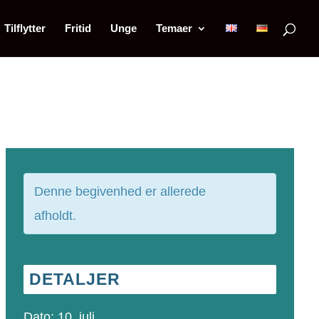
Tilflytter
Fritid
Unge
Temaer
Denne begivenhed er allerede
afholdt.
DETALJER
Dato:
10. juli