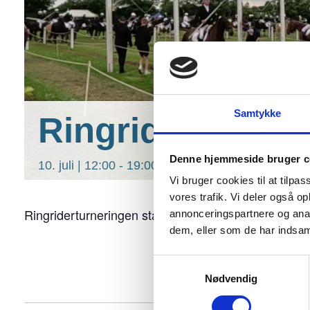
Samtykke
Ringridning – f
Denne hjemmeside bruger c
10. juli | 12:00
-
19:00
Vi bruger cookies til at tilpas
vores trafik. Vi deler også 
Ringriderturneringen starter i de 19 galger. Oplev d
annonceringspartnere og anal
dem, eller som de har indsaml
Samtykkevalg
Nødvendig