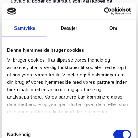
udvalg af bøger og litteratur, som kan købes på
dagen. Her vil der være rig mulighed for at opdage
nye litterære stemmer og støtte lokale forfatterskaber,
og du vil møde både digte og romaner såvel som
Samtykke
Detaljer
Om
fagbøger og historiske værker. Der vil desuden være
et særligt fokus på bøger om Sønderjyllands særlige
historie, skrevet af forfattere fra nær og fjern.
Denne hjemmeside bruger cookies
Vi bruger cookies til at tilpasse vores indhold og
Begivenheden foregår her:
annoncer, til at vise dig funktioner til sociale medier og til
Biblioteket Sønderborg
at analysere vores trafik. Vi deler også oplysninger om
, Nørre Havnegade 15, 6400, Sønderborg
din brug af vores hjemmeside med vores partnere inden
for sociale medier, annonceringspartnere og
analysepartnere. Vores partnere kan kombinere disse
Læs mere om eventet og køb en evt. billet her.
data med andre oplysninger, du har givet dem, eller som
de har indsamlet fra din brug af deres tjenester.
Samtykkevalg
Nødvendig