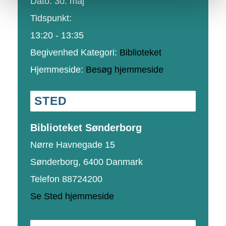
Dato:
30. maj
Tidspunkt:
13:20 - 13:35
Begivenhed Kategori:
Biblioteket
Hjemmeside:
Besøg hjemmeside
STED
Biblioteket Sønderborg
Nørre Havnegade 15
Sønderborg
,
6400
Danmark
Telefon
88724200
Se Sted hjemmeside