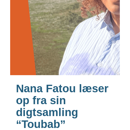
Nana Fatou læser
op fra sin
digtsamling
“Toubab”