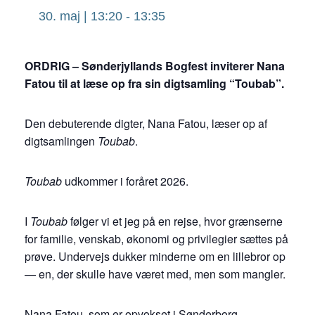
30. maj | 13:20
-
13:35
ORDRIG – Sønderjyllands Bogfest inviterer Nana
Fatou til at læse op fra sin digtsamling “Toubab”.
Den debuterende digter, Nana Fatou, læser op af
digtsamlingen
Toubab
.
Toubab
udkommer i foråret 2026.
I
Toubab
følger vi et jeg på en rejse, hvor grænserne
for familie, venskab, økonomi og privilegier sættes på
prøve. Undervejs dukker minderne om en lillebror op
— en, der skulle have været med, men som mangler.
Nana Fatou, som er opvokset i Sønderborg,