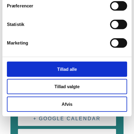
Tidspunkt:
Præferencer
11:00 - 13:00
Begivenhed Kategori:
Koncert, musik og
Statistik
fællessang
Hjemmeside:
Besøg hjemmeside
Marketing
STED
Tillad alle
Torvet i Gråsten
Tillad valgte
Torvet
Gråsten
,
6300
Danmark
+ Google Maps
Afvis
+ GOOGLE CALENDAR