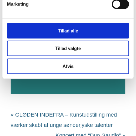
Marketing
In front of Sønderborg Slot
Sønderborg
,
Danmark
+ Google Maps
Tillad alle
+ GOOGLE CALENDAR
Tillad valgte
+ ICAL EXPORT
Afvis
«
GLØDEN INDEFRA – Kunstudstilling med
værker skabt af unge sønderjyske talenter
Koncert med “Duo Gaudio”
»