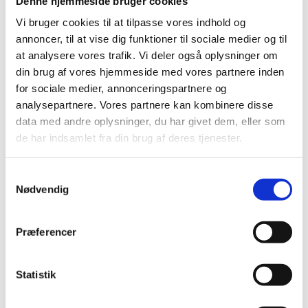
Denne hjemmeside bruger cookies
Vi bruger cookies til at tilpasse vores indhold og
Denne begivenhed er allerede
annoncer, til at vise dig funktioner til sociale medier og til
at analysere vores trafik. Vi deler også oplysninger om
afholdt.
din brug af vores hjemmeside med vores partnere inden
for sociale medier, annonceringspartnere og
analysepartnere. Vores partnere kan kombinere disse
DETALJER
data med andre oplysninger, du har givet dem, eller som
de har indsamlet fra din brug af deres tjenester.
Dato:
14. juni
Samtykkevalg
Tidspunkt:
Nødvendig
13:00 - 17:00
Begivenhed Kategori:
Natur
Præferencer
STED
Statistik
Slotskajen Sønderborg