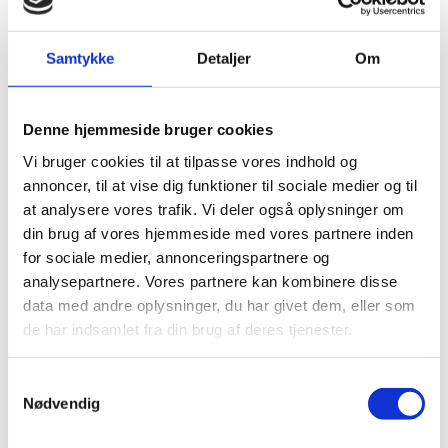
Samtykke
Detaljer
Om
Denne hjemmeside bruger cookies
Vi bruger cookies til at tilpasse vores indhold og
annoncer, til at vise dig funktioner til sociale medier og til
at analysere vores trafik. Vi deler også oplysninger om
din brug af vores hjemmeside med vores partnere inden
Denne begivenhed er allerede
for sociale medier, annonceringspartnere og
afholdt.
analysepartnere. Vores partnere kan kombinere disse
data med andre oplysninger, du har givet dem, eller som
de har indsamlet fra din brug af deres tjenester.
DETALJER
Samtykkevalg
Nødvendig
Dato:
20. juli