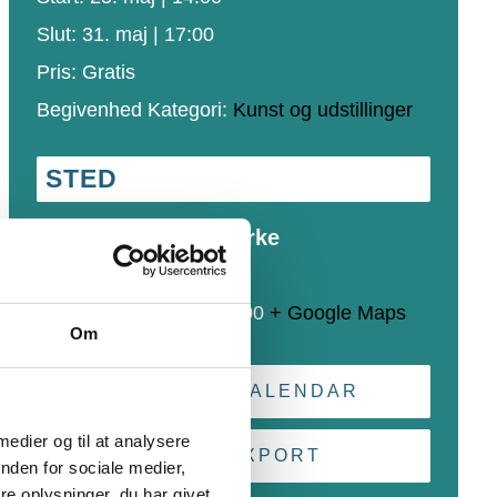
Slut:
31. maj | 17:00
Pris:
Gratis
Begivenhed Kategori:
Kunst og udstillinger
STED
Rinkenæs Gamle Kirke
Gl. Kirkevej 25
Rinkenæs, Gråsten
,
6300
+ Google Maps
Om
+ GOOGLE CALENDAR
 medier og til at analysere
+ ICAL EXPORT
nden for sociale medier,
e oplysninger, du har givet