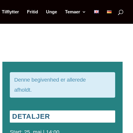
Tilflytter
Fritid
Unge
Temaer
Denne begivenhed er allerede
afholdt.
DETALJER
Start:
25. maj | 14:00