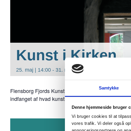
Kunst i Kirken
25. maj | 14:00
-
31. maj | 17:00
Samtykke
Flensborg Fjords Kunst og Kulturforening udstiller k
indfanget af hvad kunst kan i et kirkerum.
Denne hjemmeside bruger c
Vi bruger cookies til at tilpas
vores trafik. Vi deler også 
annonceringspartnere og anal