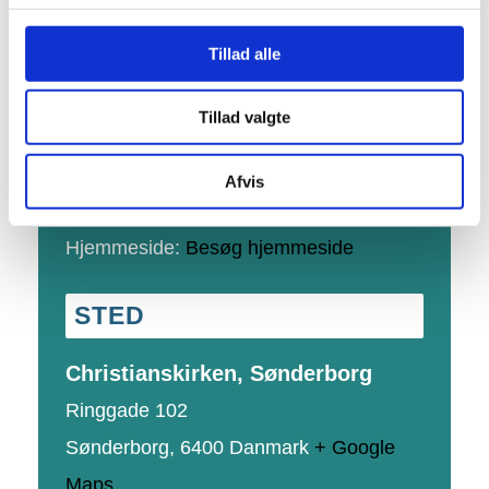
Dato:
7. juni
Tillad alle
Tidspunkt:
16:00 - 17:00
Tillad valgte
Pris:
Gratis
Begivenhed Kategori:
Koncert, musik og
Afvis
fællessang
Hjemmeside:
Besøg hjemmeside
STED
Christianskirken, Sønderborg
Ringgade 102
Sønderborg
,
6400
Danmark
+ Google
Maps