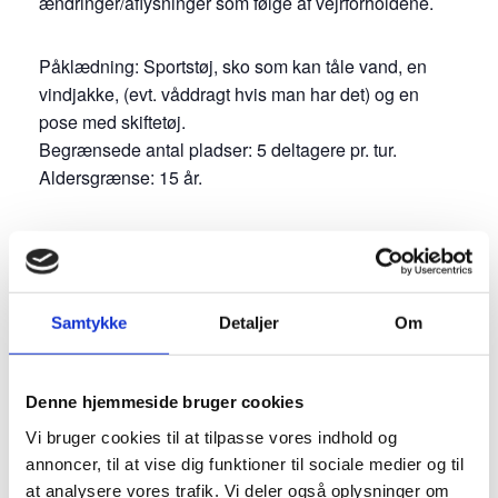
ændringer/aflysninger som følge af vejrforholdene.
Påklædning: Sportstøj, sko som kan tåle vand, en
vindjakke, (evt. våddragt hvis man har det) og en
pose med skiftetøj.
Begrænsede antal pladser: 5 deltagere pr. tur.
Aldersgrænse: 15 år.
Læs mere om vores mange andre spændende
naturture i Naturkalenderen for 2026 på
www.naturkalenderen.dk og udforsk vores mange Blå
Flag aktiviteter vi tilbyder hele sommeren.
Samtykke
Detaljer
Om
Registration has filled for this event.
Denne hjemmeside bruger cookies
Vi bruger cookies til at tilpasse vores indhold og
annoncer, til at vise dig funktioner til sociale medier og til
at analysere vores trafik. Vi deler også oplysninger om