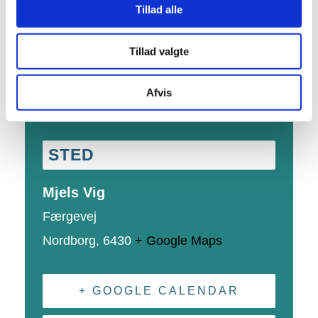
Tillad alle
Dato:
16. juli
Tidspunkt:
Tillad valgte
10:00 - 12:00
Begivenhed Kategori:
Natur
Afvis
Hjemmeside:
Besøg hjemmeside
STED
Mjels Vig
Færgevej
Nordborg
,
6430
+ Google Maps
+ GOOGLE CALENDAR