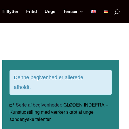
Tilflytter
Fritid
Unge
Temaer
Denne begivenhed er allerede
afholdt.
Serie af begivenheder:
GLØDEN INDEFRA –
Kunstudstilling med værker skabt af unge
sønderjyske talenter