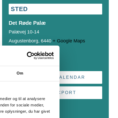
STED
Det Røde Palæ
Palævej 10-14
Augustenborg
,
6440
+ Google Maps
Telefon
88724236
Se Sted hjemmeside
Om
+ GOOGLE CALENDAR
+ ICAL EXPORT
 medier og til at analysere
nden for sociale medier,
e oplysninger, du har givet