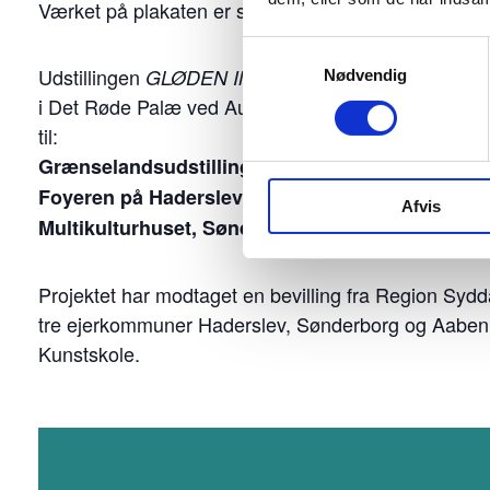
Værket på plakaten er skabt af Hnin Lae Yee.
Samtykkevalg
Udstillingen
er åben fra den 16.
GLØDEN INDEFRA
Nødvendig
i Det Røde Palæ ved Augustiana Kunstpark & Kunsthal
til:
Grænselandsudstillingen i Sønderjyllandshalle
7.
Foyeren på Haderslev Kultur- og Musikskole:
Afvis
2. – 23. oktober 2
Multikulturhuset, Sønderborg:
Projektet har modtaget en bevilling fra Region Sydd
tre ejerkommuner Haderslev, Sønderborg og Aabenraa
Kunstskole.