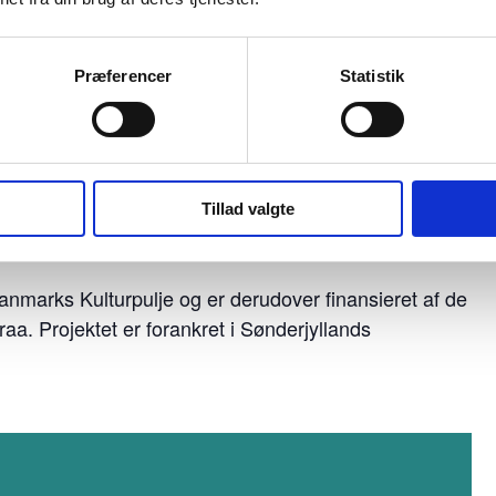
 maj til den 2. august 2026 tirsdag – søndag kl. 12-16
Præferencer
Statistik
 i Augustenborg. Herefter ruller udstillingen videre
15. – 30. august 2026
n, Aabenraa:
 – 25. september 2026
Tillad valgte
026
anmarks Kulturpulje og er derudover finansieret af de
. Projektet er forankret i Sønderjyllands