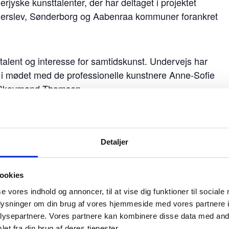
jyske kunsttalenter, der har deltaget i projektet
derslev, Sønderborg og Aabenraa kommuner forankret
d talent og interesse for samtidskunst. Undervejs har
 i mødet med de professionelle kunstnere Anne-Sofie
e Skovmand Thomsen.
iam Birkebæk, Atlas Skov Thomasen, Atlas
Detaljer
lum Nissen Huusmann.
e Kjelgaard Nielsen, Clara Gustafsson, Mia
ookies
en, Julie Beck Jensen, Asger Raarup-Hellesøe,
se vores indhold og annoncer, til at vise dig funktioner til sociale
oplysninger om din brug af vores hjemmeside med vores partnere i
ysepartnere. Vores partnere kan kombinere disse data med andr
et fra din brug af deres tjenester.