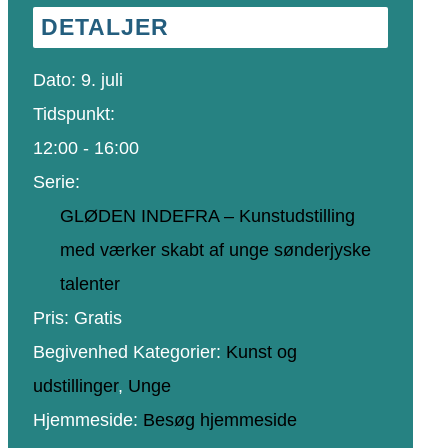
DETALJER
Dato:
9. juli
Tidspunkt:
12:00 - 16:00
Serie:
GLØDEN INDEFRA – Kunstudstilling
med værker skabt af unge sønderjyske
talenter
Pris:
Gratis
Begivenhed Kategorier:
Kunst og
udstillinger
,
Unge
Hjemmeside:
Besøg hjemmeside