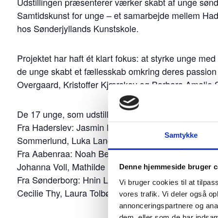
Udstillingen præsenterer værker skabt af unge sønder
Samtidskunst for unge – et samarbejde mellem Ha
hos Sønderjyllands Kunstskole.
Projektet har haft ét klart fokus: at styrke unge me
de unge skabt et fællesskab omkring deres passion
Overgaard, Kristoffer Kjærskov og Barbara Amali
De 17 unge, som udstiller deres værker, er
Fra Haderslev: Jasmin Elisabeth Christensen, Will
Samtykke
Sommerlund, Luka Langballe Andersson, Ivalu Dø
Fra Aabenraa: Noah Bekker-Iversen Dhiman, Mathild
Johanna Voll, Mathilde Dall-Christensen.
Denne hjemmeside bruger c
Fra Sønderborg: Hnin Lae Yee, Mette-Marie Jacobs
Vi bruger cookies til at tilpas
Cecilie Thy, Laura Tolbøll Andersen.
vores trafik. Vi deler også 
annonceringspartnere og anal
dem, eller som de har indsaml