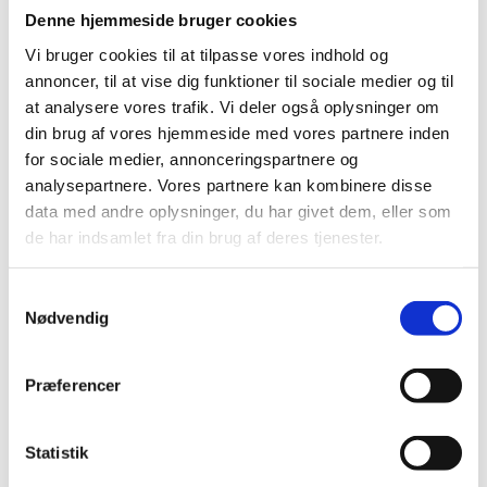
Multikulturhuset, Sønderborg:
2. – 23. oktober
Denne hjemmeside bruger cookies
2026
Vi bruger cookies til at tilpasse vores indhold og
annoncer, til at vise dig funktioner til sociale medier og til
Projektet har modtaget en bevilling fra Region
at analysere vores trafik. Vi deler også oplysninger om
Syddanmarks Kulturpulje og er derudover finansieret
din brug af vores hjemmeside med vores partnere inden
af de tre ejerkommuner Haderslev, Sønderborg og
for sociale medier, annonceringspartnere og
Aabenraa. Projektet er forankret i Sønderjyllands
analysepartnere. Vores partnere kan kombinere disse
Kunstskole.
data med andre oplysninger, du har givet dem, eller som
de har indsamlet fra din brug af deres tjenester.
Samtykkevalg
Nødvendig
Præferencer
Statistik