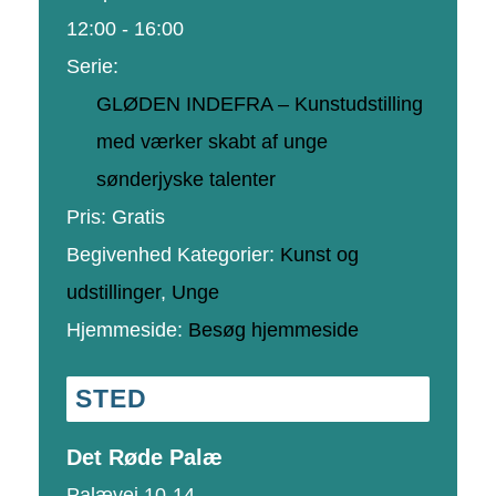
12:00 - 16:00
Serie:
GLØDEN INDEFRA – Kunstudstilling
med værker skabt af unge
sønderjyske talenter
Pris:
Gratis
Begivenhed Kategorier:
Kunst og
udstillinger
,
Unge
Hjemmeside:
Besøg hjemmeside
STED
Det Røde Palæ
Palævej 10-14