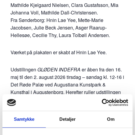
Mathilde Kjelgaard Nielsen, Clara Gustafsson, Mia
Johanna Voll, Mathilde Dall-Christensen.
Fra Sønderborg: Hnin Lae Yee, Mette-Marie
Jacobsen, Julie Beck Jensen, Asger Raarup-
Hellesøe, Cecilie Thy, Laura Tolbøll Andersen.
Værket på plakaten er skabt af Hnin Lae Yee.
Udstillingen
GLØDEN INDEFRA
er åben fra den 16.
maj til den 2. august 2026 tirsdag – søndag kl. 12-16 i
Det Røde Palæ ved Augustiana Kunstpark &
Kunsthal i Augustenborg. Herefter ruller udstillingen
videre til:
Grænselandsudstillingen i Sønderjyllandshallen,
Aabenraa:
15. – 30. august 2026
Samtykke
Detaljer
Om
Foyeren på Haderslev Kultur- og Musikskole:
7. –
25. september 2026