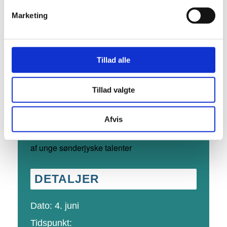
Marketing
Tillad alle
Denne begivenhed er allerede
Tillad valgte
afholdt.
Afvis
Serie af begivenheder:
GLØDEN
INDEFRA – Kunstudstilling med værker skabt
af unge sønderjyske talenter
DETALJER
Dato:
4. juni
Tidspunkt: