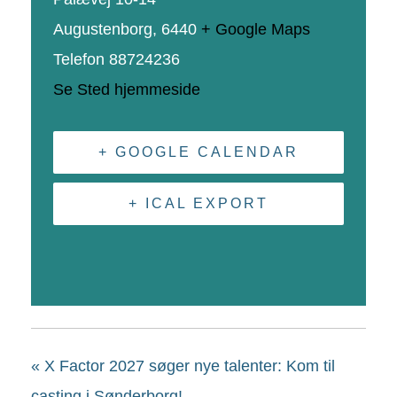
Augustenborg
,
6440
+ Google Maps
Telefon
88724236
Se Sted hjemmeside
+ GOOGLE CALENDAR
+ ICAL EXPORT
«
X Factor 2027 søger nye talenter: Kom til
casting i Sønderborg!