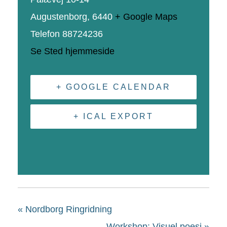
Augustenborg
,
6440
+ Google Maps
Telefon
88724236
Se Sted hjemmeside
+ GOOGLE CALENDAR
+ ICAL EXPORT
«
Nordborg Ringridning
Workshop: Visuel poesi
»