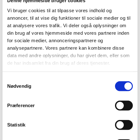
Denne hjemmeside bruger cookies
Multikulturhuset, Sønderborg:
2. – 23. oktober
2026
Vi bruger cookies til at tilpasse vores indhold og
annoncer, til at vise dig funktioner til sociale medier og til
at analysere vores trafik. Vi deler også oplysninger om
Projektet har modtaget en bevilling fra Region
din brug af vores hjemmeside med vores partnere inden
Syddanmarks Kulturpulje og er derudover finansieret
for sociale medier, annonceringspartnere og
af de tre ejerkommuner Haderslev, Sønderborg og
analysepartnere. Vores partnere kan kombinere disse
Aabenraa. Projektet er forankret i Sønderjyllands
data med andre oplysninger, du har givet dem, eller som
Kunstskole.
de har indsamlet fra din brug af deres tjenester.
Samtykkevalg
Nødvendig
Præferencer
Statistik