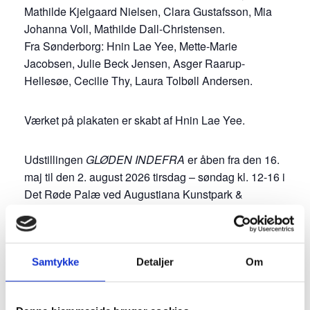
Mathilde Kjelgaard Nielsen, Clara Gustafsson, Mia
Johanna Voll, Mathilde Dall-Christensen.
Fra Sønderborg: Hnin Lae Yee, Mette-Marie
Jacobsen, Julie Beck Jensen, Asger Raarup-
Hellesøe, Cecilie Thy, Laura Tolbøll Andersen.
Værket på plakaten er skabt af Hnin Lae Yee.
Udstillingen
GLØDEN INDEFRA
er åben fra den 16.
maj til den 2. august 2026 tirsdag – søndag kl. 12-16 i
Det Røde Palæ ved Augustiana Kunstpark &
Kunsthal i Augustenborg. Herefter ruller udstillingen
videre til:
Grænselandsudstillingen i Sønderjyllandshallen,
Aabenraa:
15. – 30. august 2026
Samtykke
Detaljer
Om
Foyeren på Haderslev Kultur- og Musikskole:
7. –
25. september 2026