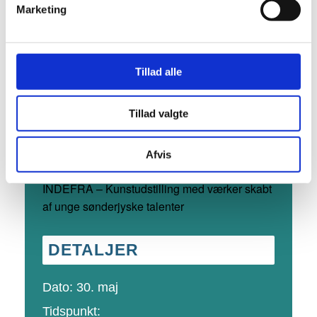
Marketing
Tillad alle
Denne begivenhed er allerede
Tillad valgte
afholdt.
Afvis
Serie af begivenheder:
GLØDEN
INDEFRA – Kunstudstilling med værker skabt
af unge sønderjyske talenter
DETALJER
Dato:
30. maj
Tidspunkt: