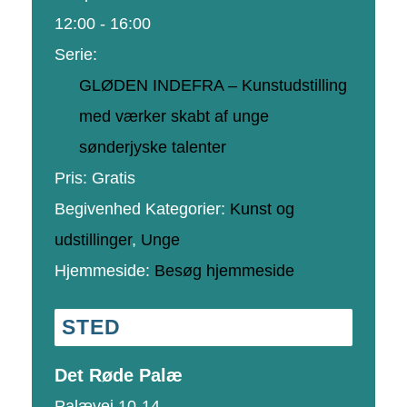
12:00 - 16:00
Serie:
GLØDEN INDEFRA – Kunstudstilling
med værker skabt af unge
sønderjyske talenter
Pris:
Gratis
Begivenhed Kategorier:
Kunst og
udstillinger
,
Unge
Hjemmeside:
Besøg hjemmeside
STED
Det Røde Palæ
Palævej 10-14