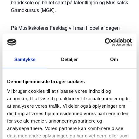
bandskole og ballet samt på talentlinjen og Musikalsk
Grundkursus (MGK).
På Musikskolens Festdag vil man i løbet af dagen
kunne opleve skolens mange orkestre, bands og
ensembler, deltage i billedskole-værksted og prøve
hoppeborg. Der er også salg af pølser og drikkevarer.
Der er fri entré, og Sønderborg Kommune opfordrer
Samtykke
Detaljer
Om
alle til at komme og fejre Hugo samt opleve
Sønderborg Musikskoles tilbud.
Denne hjemmeside bruger cookies
Vi bruger cookies til at tilpasse vores indhold og
Fejring af ballettalenter
annoncer, til at vise dig funktioner til sociale medier og til
at analysere vores trafik. Vi deler også oplysninger om
På Musikskolens Festdag vil to elever fra
din brug af vores hjemmeside med vores partnere inden
Sønderjyllands Danseakademi, som hører under
for sociale medier, annonceringspartnere og
Sønderborg Musikskole, også blive fejret. Det er
analysepartnere. Vores partnere kan kombinere disse
Nelly Viktoria Mannherz og Sebastian Hellesøe, der
data med andre oplysninger, du har givet dem, eller som