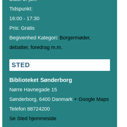
Tidspunkt:
16:00 - 17:30
Pris:
Gratis
Begivenhed Kategori:
Borgermøder,
debatter, foredrag m.m.
STED
Biblioteket Sønderborg
Nørre Havnegade 15
Sønderborg
,
6400
Danmark
+ Google Maps
Telefon
88724200
Se Sted hjemmeside