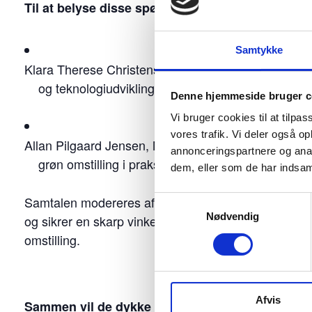
Til at belyse disse spørgsmål har vi inviteret:
Samtykke
Klara Therese Christensen, Director of Global Publi
og teknologiudviklingens perspektiv
Denne hjemmeside bruger c
Vi bruger cookies til at tilpas
vores trafik. Vi deler også 
Allan Pilgaard Jensen, Managing Director i ProjectZ
annonceringspartnere og anal
grøn omstilling i praksis.
dem, eller som de har indsaml
Samtalen modereres af Rasmus Nørlem, generalse
Samtykkevalg
Nødvendig
og sikrer en skarp vinkel på samspillet mellem EU’s 
omstilling.
Afvis
Sammen vil de dykke ned i spørgsmål som: