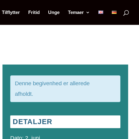
Tilflytter
Fritid
Unge
Temaer
Denne begivenhed er allerede
afholdt.
DETALJER
Dato:
2. juni