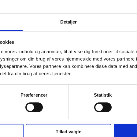
Detaljer
c Affairs i Danfoss, som repræsenterer erhvervslivets
ookies
se vores indhold og annoncer, til at vise dig funktioner til sociale
oplysninger om din brug af vores hjemmeside med vores partnere i
ero, som bidrager med erfaringer fra lokal og regional
ysepartnere. Vores partnere kan kombinere disse data med andr
et fra din brug af deres tjenester.
kretær i FN forbundet, som rammesætter temaerne
Præferencer
Statistik
energipolitik, geopolitiske udfordringer og den grønne
Tillad valgte