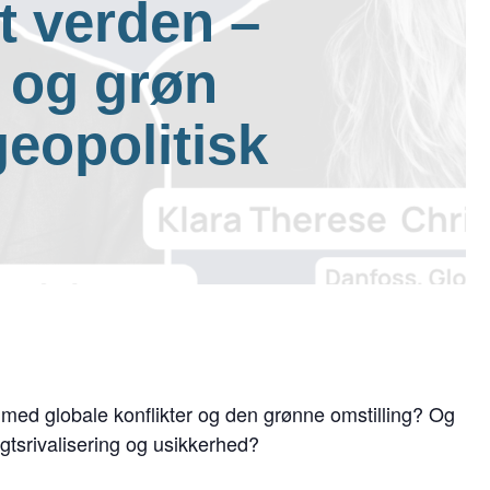
t verden –
 og grøn
eopolitisk
d globale konflikter og den grønne omstilling? Og
agtsrivalisering og usikkerhed?