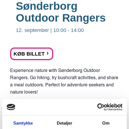
Sønderborg
Outdoor Rangers
12. september | 10:00
-
14:00
KØB BILLET
Experience nature with Sønderborg Outdoor
Rangers. Go hiking, try bushcraft activities, and share
a meal outdoors. Perfect for adventure seekers and
nature lovers!
*Light meal uncluded.
Samtykke
Detaljer
Om
*
Declaration of consent:
By registering, you give