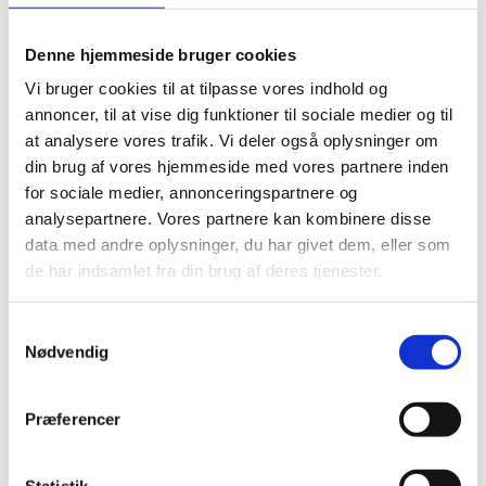
your consent for the Municipality of Sønderborg to
use photos and videos of you, taken and recorded in
Denne hjemmeside bruger cookies
connection with this event, on the municipality´s
Vi bruger cookies til at tilpasse vores indhold og
website and in social media. The municipality points
annoncer, til at vise dig funktioner til sociale medier og til
out that this consent can be revoked at any time.
at analysere vores trafik. Vi deler også oplysninger om
Write to the Youth coordinator,
lyfa@sonderborg.dk
din brug af vores hjemmeside med vores partnere inden
for sociale medier, annonceringspartnere og
analysepartnere. Vores partnere kan kombinere disse
data med andre oplysninger, du har givet dem, eller som
de har indsamlet fra din brug af deres tjenester.
34
19
37
44
Samtykkevalg
DAYS
HOURS
MIN
SEC
Nødvendig
DETALJER
Præferencer
Dato:
12. september
Statistik