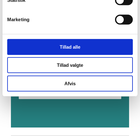
Tidspunkt:
10:00 - 14:00
Marketing
Pris:
20 Kr
Begivenhed Kategori:
Unge
Tillad alle
Begivenhed Tags:
studerende
,
unge
Tillad valgte
+ GOOGLE CALENDAR
Afvis
+ ICAL EXPORT