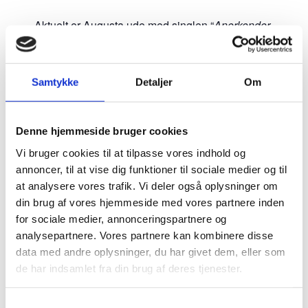
Aktuelt er Augusta ude med singlen “
Anerkender
Mig”
– en eftertænksom og ærlig fortælling om
den sårbarhed, der opstår i længslen efter at
blive set og anerkendt.
Samtykke
Detaljer
Om
Hun går nu et spændende år i møde med masser
Denne hjemmeside bruger cookies
af ny musik og en tætpakket koncertkalender.
Efteråret 2026 byder alene på 19 nye live-datoer,
Vi bruger cookies til at tilpasse vores indhold og
hvor publikum kan opleve hendes
annoncer, til at vise dig funktioner til sociale medier og til
stemningsfulde univers folde sig ud på scenen.
at analysere vores trafik. Vi deler også oplysninger om
din brug af vores hjemmeside med vores partnere inden
for sociale medier, annonceringspartnere og
analysepartnere. Vores partnere kan kombinere disse
data med andre oplysninger, du har givet dem, eller som
de har indsamlet fra din brug af deres tjenester.
Samtykkevalg