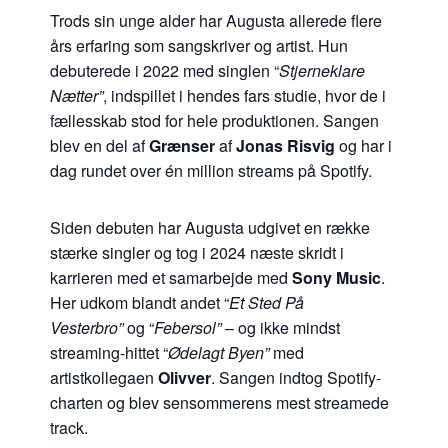
Trods sin unge alder har Augusta allerede flere
års erfaring som sangskriver og artist. Hun
debuterede i 2022 med singlen “
Stjerneklare
Nætter”
, indspillet i hendes fars studie, hvor de i
fællesskab stod for hele produktionen. Sangen
blev en del af
Grænser
af
Jonas Risvig
og har i
dag rundet over én million streams på Spotify.
Siden debuten har Augusta udgivet en række
stærke singler og tog i 2024 næste skridt i
karrieren med et samarbejde med
Sony Music
.
Her udkom blandt andet “
Et Sted På
Vesterbro”
og “
Febersol”
– og ikke mindst
streaming-hittet “
Ødelagt Byen”
med
artistkollegaen
Olivver
. Sangen indtog Spotify-
charten og blev sensommerens mest streamede
track.