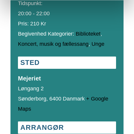
Tidspunkt:
20:00 - 22:00
Pris:
210 Kr
Begivenhed Kategorier:
Biblioteket
,
Koncert, musik og fællessang
,
Unge
STED
Mejeriet
Løngang 2
Sønderborg
,
6400
Danmark
+ Google
Maps
ARRANGØR