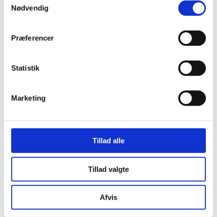
Nødvendig
Præferencer
Statistik
Marketing
82
10
03
47
Tillad alle
DAYS
HOURS
MIN
SEC
Tillad valgte
DETALJER
Afvis
Dato:
30. oktober