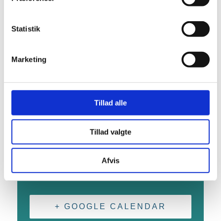
Tidspunkt:
Statistik
19:00 - 21:00
Begivenhed Kategori:
Natur
Marketing
Hjemmeside:
Besøg hjemmeside
STED
Tillad alle
OKsbøl Skov
Tillad valgte
Havnbjergvej 21
6430 Nordborg
,
6430
Danmark
+ Google
Afvis
Maps
+ GOOGLE CALENDAR