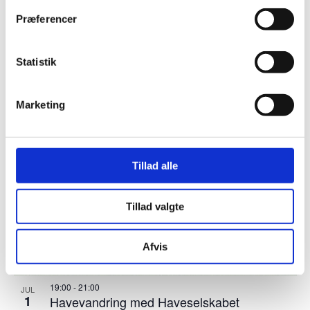
14:00
-
16:00
JUL
1
Strandsafari på Sønderborg Strand – Den
Præferencer
Sorte Strand . Blå Flag aktiviet
Statistik
Marketing
Tillad alle
Tillad valgte
Afvis
19:00
-
21:00
JUL
1
Havevandring med Haveselskabet