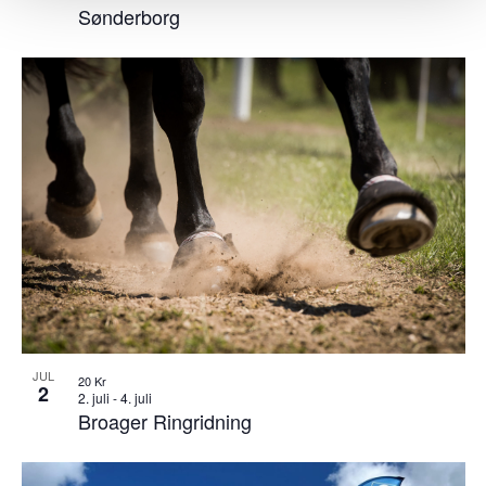
Sønderborg
JUL
20 Kr
2
2. juli
-
4. juli
Broager Ringridning