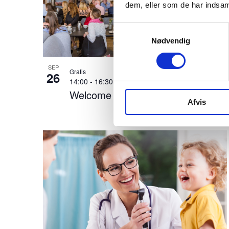
dem, eller som de har indsaml
u
Samtykkevalg
t
Nødvendig
s
,
SEP
Gratis
26
14:00
-
16:30
o
Welcome Day for Newcomers
p
Afvis
d
a
t
e
r
e
s