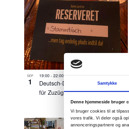
u
of
æ
n
events
d
r
in
e
Photo
r
f
View
19:00
-
22:00
SEP
o
1
Deutsch-Dänischer Stammtisch
Samtykke
r
für Zuzügler
m
Denne hjemmeside bruger c
i
Vi bruger cookies til at tilpas
n
vores trafik. Vi deler også 
annonceringspartnere og anal
p