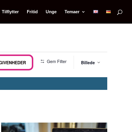
Tilflytter
Fritid
Unge
Temaer
Begive
Gem Filter
EGIVENHEDER
Billede
Visning
Naviga