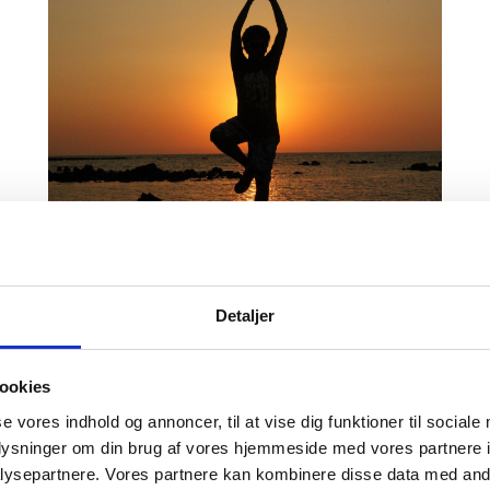
SEP
Gratis
4
17:00
-
18:30
Yoga for Newcomers
Detaljer
ookies
se vores indhold og annoncer, til at vise dig funktioner til sociale
oplysninger om din brug af vores hjemmeside med vores partnere i
ysepartnere. Vores partnere kan kombinere disse data med andr