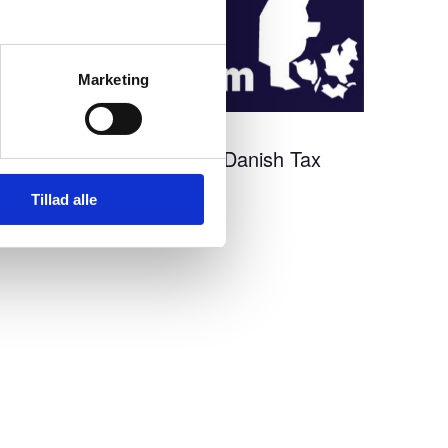
Marketing
16:30
-
18:00
NOV
12
Free webinar: The Danish Tax
System
Tillad alle