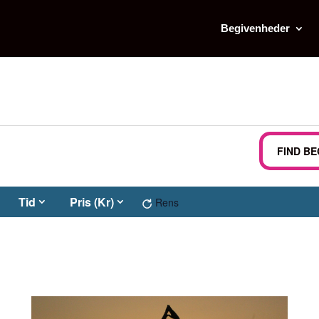
Begivenheder
r
FIND B
Tid
Pris (Kr)
Rens