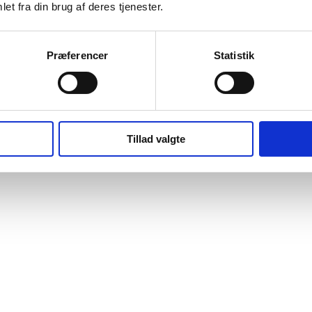
et fra din brug af deres tjenester.
Præferencer
Statistik
OKT
Gratis
1
14:00
-
16:00
Job Fair in Sønderborg
Tillad valgte