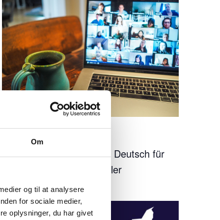
SEP
Gratis
10
14:20
-
15:30
Om
Onlineberatung auf Deutsch für
mögliche Jobzuzügler
 medier og til at analysere
nden for sociale medier,
e oplysninger, du har givet